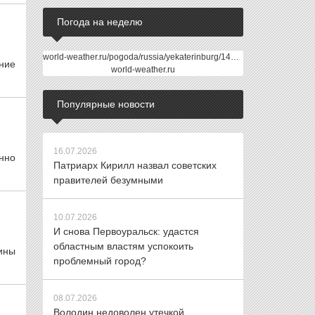
Погода на неделю
world-weather.ru/pogoda/russia/yekaterinburg/14days/
ние
world-weather.ru
Популярные новости
16.07.2026
нно
Патриарх Кирилл назвал советских
правителей безумными
10.07.2026
И снова Первоуральск: удастся
областным властям успокоить
ины
проблемный город?
08.07.2026
Володин недоволен утечкой