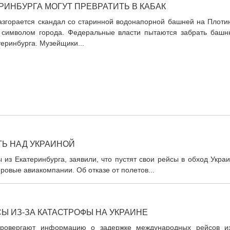
РИНБУРГА МОГУТ ПРЕВРАТИТЬ В КАБАК
азгорается скандал со старинной водонапорной башней на Плотин
я символом города. Федеральные власти пытаются забрать башн
теринбурга. Музейщики...
ТЬ НАД УКРАИНОЙ
из Екатеринбурга, заявили, что пустят свои рейсы в обход Укра
ировые авиакомпании. Об отказе от полетов...
Ы ИЗ-ЗА КАТАСТРОФЫ НА УКРАИНЕ
провергают информацию о задержке международных рейсов из