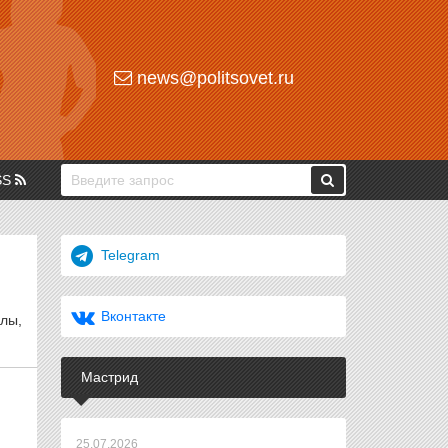
news@politsovet.ru
SS
Telegram
Вконтакте
алы,
Мастрид
25.07.2026