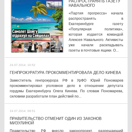
РАСПРОСТРАНЯТЬ ГАЗЕТУ
НАВАЛЬНОГО
«Партия прогресса» начала
распространять в
Екатеринбурге газету
«Популярная политика»,
которая издается командой
Алексея Навального. Активисты
уже начали раскладывать
газеты в почтовые ящики. О...
24.07.2014, 10:52
ГЕНПРОКУРАТУРА ПРОКОММЕНТИРОВАЛА ДЕЛО КИНЕВА
Заместитель генпрокурора РФ в УрФО Юрий Пономарев
прокомментировал уголовное дело в отношении депутата
гордумы Екатеринбурга Олега Кинева. По словам Пономарева,
силовики разработали план действий по...
24.07.2014, 09:51
ПРАВИТЕЛЬСТВО ОТМЕНИТ ОДИН ИЗ ЗАКОНОВ
МИЗУЛИНОЙ
Правительство РФ внесло законопроект, разрешающий