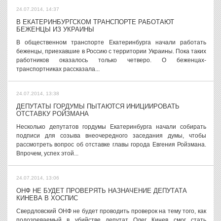
24.07.2014, 14:37
В ЕКАТЕРИНБУРГСКОМ ТРАНСПОРТЕ РАБОТАЮТ
БЕЖЕНЦЫ ИЗ УКРАИНЫ
В общественном транспорте Екатеринбурга начали работать
беженцы, приехавшие в Россию с территории Украины. Пока таких
работников оказалось только четверо. О беженцах-
транспортниках рассказала...
24.07.2014, 13:38
ДЕПУТАТЫ ГОРДУМЫ ПЫТАЮТСЯ ИНИЦИИРОВАТЬ
ОТСТАВКУ РОЙЗМАНА
Несколько депутатов гордумы Екатеринбурга начали собирать
подписи для созыва внеочередного заседания думы, чтобы
рассмотреть вопрос об отставке главы города Евгения Ройзмана.
Впрочем, успех этой...
24.07.2014, 13:06
ОНФ НЕ БУДЕТ ПРОВЕРЯТЬ НАЗНАЧЕНИЕ ДЕПУТАТА
КИНЕВА В ХОСПИС
Свердловский ОНФ не будет проводить проверок на тему того, как
подозреваемый в убийстве депутат Олег Кинев смог стать