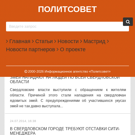
ПОЛИТСОВЕТ
24.07.2014, 17:55
В ГОРДУМЕ ЕКАТЕРИНБУРГА НЕТ ДОКУМЕНТОВ ДЛЯ
ОТСТАВКИ РОЙЗМАНА
Документы, которые могли бы дать старт процедуре отставки
Главная
Статьи
Новости
Мастрид
главы Екатеринбурга Евгения Ройзмана, на данный момент в
Новости партнеров
О проекте
гордуму не поступали. Вице-спикер думы Виктор Тестов вообще
сомневается в том, что...
24.07.2014, 17:39
2000-
2026
Информационное агентство «Политсовет»
ЗМЕИ НАПАДАЮТ НА ЛЮДЕЙ ПО ВСЕЙ СВЕРДЛОВСКОЙ
ОБЛАСТИ
Свердловские власти выступили с обращением к жителям
области. Причиной этого стали нападения на свердловчан
ядовитых змей. С предупреждениями об участившихся укусах
змей не так давно выступала...
24.07.2014, 16:38
В СВЕРДЛОВСКОМ ГОРОДЕ ТРЕБУЮТ ОТСТАВКИ СИТИ-
МЕНЕДЖЕРА