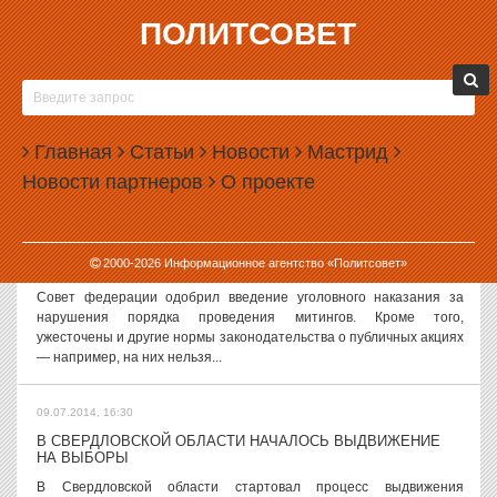
ПОЛИТСОВЕТ
09.07.2014, 18:00
НА УРАЛЕ КОММУНАЛЬЩИКИ ВЫИГРАЛИ СУД У СУДА
В Краснотурьинске местная управляющая компания подала в суд
на мировой суд и даже выиграла его. Поводом для иска стали
Главная
Статьи
Новости
Мастрид
долги за ЖКХ. Как пишет газета «Вечерний Краснотурьинск»,
Новости партнеров
О проекте
мировой суд,...
09.07.2014, 17:20
2000-
2026
Информационное агентство «Политсовет»
СОВФЕД ЗАПРЕТИЛ ХОДИТЬ НА МИТИНГИ С ДЕТЬМИ
Совет федерации одобрил введение уголовного наказания за
нарушения порядка проведения митингов. Кроме того,
ужесточены и другие нормы законодательства о публичных акциях
— например, на них нельзя...
09.07.2014, 16:30
В СВЕРДЛОВСКОЙ ОБЛАСТИ НАЧАЛОСЬ ВЫДВИЖЕНИЕ
НА ВЫБОРЫ
В Свердловской области стартовал процесс выдвижения