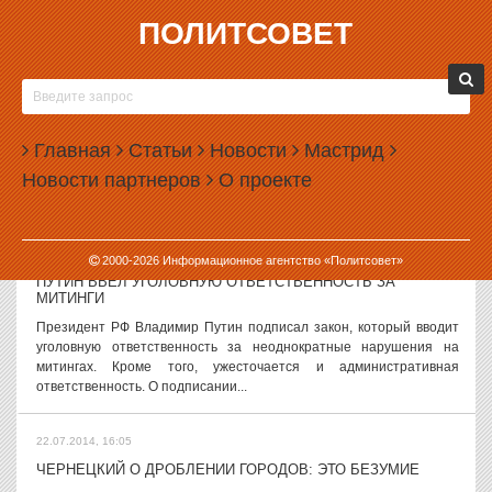
ПОЛИТСОВЕТ
22.07.2014, 18:02
РУКОВОДИТЕЛЬ ТАГИЛЬСКОГО ЖКХ ОТПРАВИЛСЯ НА ГОД
В КОЛОНИЮ
Бывший начальник управления ЖКХ Нижнего Тагила Валерий
Главная
Статьи
Новости
Мастрид
Кузьминых признан виновным в вымогательстве взятки. Правда,
Новости партнеров
О проекте
наказание для чиновника оказалось не слишком суровым: он
проведет один год в...
22.07.2014, 17:00
2000-
2026
Информационное агентство «Политсовет»
ПУТИН ВВЕЛ УГОЛОВНУЮ ОТВЕТСТВЕННОСТЬ ЗА
МИТИНГИ
Президент РФ Владимир Путин подписал закон, который вводит
уголовную ответственность за неоднократные нарушения на
митингах. Кроме того, ужесточается и административная
ответственность. О подписании...
22.07.2014, 16:05
ЧЕРНЕЦКИЙ О ДРОБЛЕНИИ ГОРОДОВ: ЭТО БЕЗУМИЕ