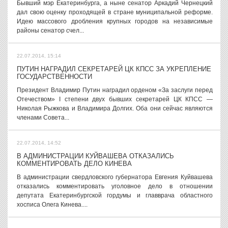
Бывший мэр Екатеринбурга, а ныне сенатор Аркадий Чернецкий
дал свою оценку проходящей в стране муниципальной реформе.
Идею массового дробления крупных городов на независимые
районы сенатор счел...
22.07.2014, 15:14
ПУТИН НАГРАДИЛ СЕКРЕТАРЕЙ ЦК КПСС ЗА УКРЕПЛЕНИЕ
ГОСУДАРСТВЕННОСТИ
Президент Владимир Путин наградил орденом «За заслуги перед
Отечеством» I степени двух бывших секретарей ЦК КПСС —
Николая Рыжкова и Владимира Долгих. Оба они сейчас являются
членами Совета...
22.07.2014, 14:52
В АДМИНИСТРАЦИИ КУЙВАШЕВА ОТКАЗАЛИСЬ
КОММЕНТИРОВАТЬ ДЕЛО КИНЕВА
В администрации свердловского губернатора Евгения Куйвашева
отказались комментировать уголовное дело в отношении
депутата Екатеринбургской гордумы и главврача областного
хосписа Олега Кинева....