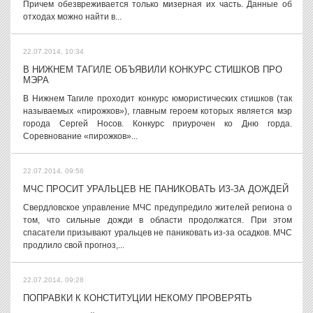
Причем обезвреживается только мизерная их часть. Данные об
отходах можно найти в...
22.07.2014, 10:34
В НИЖНЕМ ТАГИЛЕ ОБЪЯВИЛИ КОНКУРС СТИШКОВ ПРО
МЭРА
В Нижнем Тагиле проходит конкурс юмористических стишков (так
называемых «пирожков»), главным героем которых является мэр
города Сергей Носов. Конкурс приурочен ко Дню горда.
Соревнование «пирожков»...
22.07.2014, 09:56
МЧС ПРОСИТ УРАЛЬЦЕВ НЕ ПАНИКОВАТЬ ИЗ-ЗА ДОЖДЕЙ
Свердловское управление МЧС предупредило жителей региона о
том, что сильные дожди в области продолжатся. При этом
спасатели призывают уральцев не паниковать из-за осадков. МЧС
продлило свой прогноз,...
22.07.2014, 09:28
ПОПРАВКИ К КОНСТИТУЦИИ НЕКОМУ ПРОВЕРЯТЬ