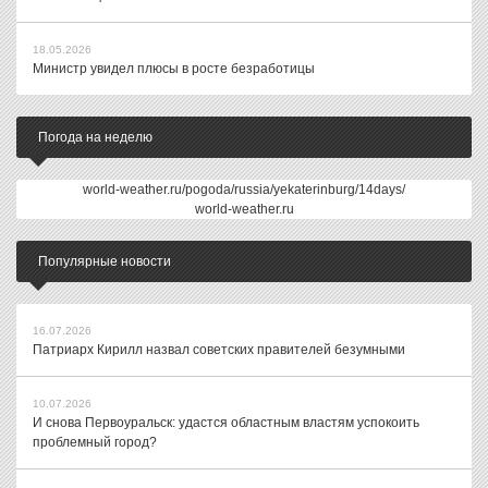
18.05.2026
Министр увидел плюсы в росте безработицы
Погода на неделю
world-weather.ru/pogoda/russia/yekaterinburg/14days/
world-weather.ru
Популярные новости
16.07.2026
Патриарх Кирилл назвал советских правителей безумными
10.07.2026
И снова Первоуральск: удастся областным властям успокоить
проблемный город?