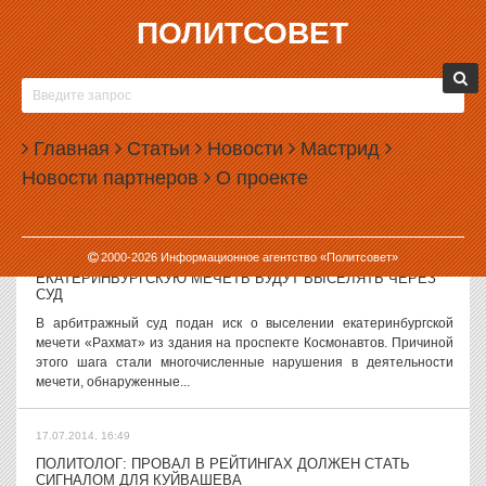
ПОЛИТСОВЕТ
17.07.2014, 18:03
ПРАВИТЕЛЬСТВО РФ СЛЕГКА ПОМОЖЕТ СВЕРДЛОВСКОЙ
ЭКОНОМИКЕ
Правительство России выделит субсидии Свердловской области,
Главная
Статьи
Новости
Мастрид
экономика которой переживает очевидный спад. Правда, этих
Новости партнеров
О проекте
денег хватит, чтобы покрыть менее 2% дефицита областного
бюджета. Распоряжение о...
17.07.2014, 17:27
2000-
2026
Информационное агентство «Политсовет»
ЕКАТЕРИНБУРГСКУЮ МЕЧЕТЬ БУДУТ ВЫСЕЛЯТЬ ЧЕРЕЗ
СУД
В арбитражный суд подан иск о выселении екатеринбургской
мечети «Рахмат» из здания на проспекте Космонавтов. Причиной
этого шага стали многочисленные нарушения в деятельности
мечети, обнаруженные...
17.07.2014, 16:49
ПОЛИТОЛОГ: ПРОВАЛ В РЕЙТИНГАХ ДОЛЖЕН СТАТЬ
СИГНАЛОМ ДЛЯ КУЙВАШЕВА