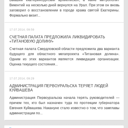
Бывший екатеринбургский архиепископ, а ныне митрополит
Викентий на несколько дней вернулся на Урал. При этом он вновь
заговорил о восстановлении в городе храма святой Екатерины.
Формально визит...
17.07.2014, 09:59
СЧЕТНАЯ ПАЛАТА ПРЕДЛОЖИЛА ЛИКВИДИРОВАТЬ
«ТИТАНОВУЮ ДОЛИНУ»
Счетная палата Свердловской области предложила два варианта
будущего для областного мегапроекта «Титановая долина».
Одним из этих вариантов является ликвидация организации.
Оценка текущего состояния...
17.07.2014, 09:29
АДМИНИСТРАЦИЯ ПЕРВОУРАЛЬСКА ТЕРЯЕТ ЛЮДЕЙ
КУЙВАШЕВА
Администрация Первоуральска начала терять руководителей —
причем тех, кто был назначен туда по протекции губернатора
Евгения Куйвашева. Накануне стало известно о том, что замглавы
администрации по...