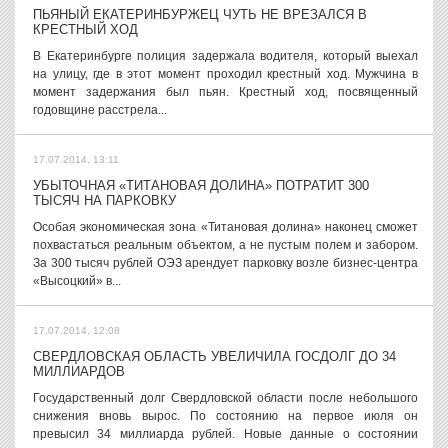
ПЬЯНЫЙ ЕКАТЕРИНБУРЖЕЦ ЧУТЬ НЕ ВРЕЗАЛСЯ В
КРЕСТНЫЙ ХОД
В Екатеринбурге полиция задержала водителя, который выехал
на улицу, где в этот момент проходил крестный ход. Мужчина в
момент задержания был пьян. Крестный ход, посвященный
годовщине расстрела...
17.07.2014, 13:11
УБЫТОЧНАЯ «ТИТАНОВАЯ ДОЛИНА» ПОТРАТИТ 300
ТЫСЯЧ НА ПАРКОВКУ
Особая экономическая зона «Титановая долина» наконец сможет
похвастаться реальным объектом, а не пустым полем и забором.
За 300 тысяч рублей ОЭЗ арендует парковку возле бизнес-центра
«Высоцкий» в...
17.07.2014, 12:08
СВЕРДЛОВСКАЯ ОБЛАСТЬ УВЕЛИЧИЛА ГОСДОЛГ ДО 34
МИЛЛИАРДОВ
Государственный долг Свердловской области после небольшого
снижения вновь вырос. По состоянию на первое июля он
превысил 34 миллиарда рублей. Новые данные о состоянии