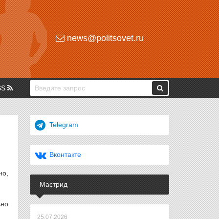
news@politsovet.ru
SS
Telegram
Вконтакте
но,
Мастрид
ьно
25.07.2026