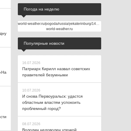
Погода на неделю
world-weather.ru/pogoda/russia/yekaterinburg/14days/
world-weather.ru
одну
Популярные новости
16.07.2026
Патриарх Кирилл назвал советских
«На
правителей безумными
10.07.2026
И снова Первоуральск: удастся
областным властям успокоить
проблемный город?
сти
08.07.2026
Володин недоволен утечкой