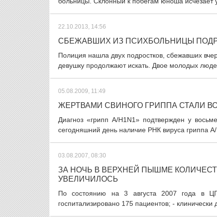
больницы. Склонный к побегам юноша исчезает у
22.10.2013, 14:56
СБЕЖАВШИХ ИЗ ПСИХБОЛЬНИЦЫ ПОДР
Полиция нашла двух подростков, сбежавших вчер
девушку продолжают искать. Двое молодых людей
05.08.2009, 11:49
ЖЕРТВАМИ СВИНОГО ГРИППА СТАЛИ В
Диагноз «грипп A/H1N1» подтвержден у восьм
сегодняшний день наличие РНК вируса гриппа A
03.08.2007, 08:30
ЗА НОЧЬ В ВЕРХНЕЙ ПЫШМЕ КОЛИЧЕС
УВЕЛИЧИЛОСЬ
По состоянию на 3 августа 2007 года в Ц
госпитализировано 175 пациентов; - клинически 