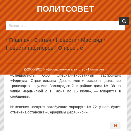
ПОЛИТСОВЕТ
29.05.2026, 14:15
В ЕКАТЕРИНБУРГЕ НА МЕСЯЦ ЗАКРОЮТ
УЛИЦУ ВОЛГОГРАДСКУЮ
Главная
Статьи
Новости
Мастрид
В Екатеринбурге с середины июня по середину июля 2026 года
Новости партнеров
О проекте
будет закрыт участок улицы Волгоградской.
Перекрытие анонсировала пресс-служба городской
администрации.
2000-
2026
Информационное агентство «Политсовет»
«Специалисты ООО Специализированный застройщик
«Формула Строительства Девелопмент» закроют движение
транспорта по улице Волгоградской, в районе дома № 38 по
улице Чердынской с 15 июня по 15 июля», — говорится в
сообщении.
Изменения коснутся автобусного маршрута № 72: у него будет
отменена остановка «Серафимы Дерябиной».