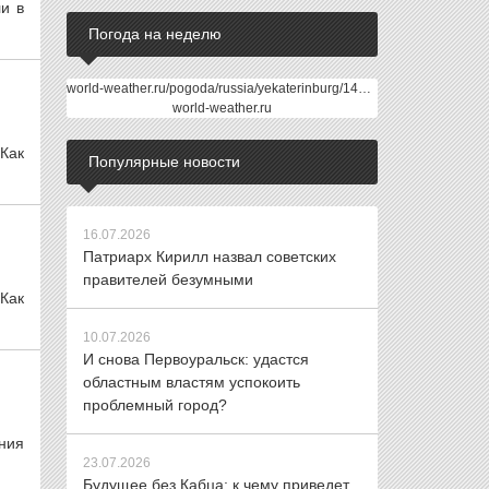
ли в
Погода на неделю
world-weather.ru/pogoda/russia/yekaterinburg/14days/
world-weather.ru
Как
Популярные новости
16.07.2026
Патриарх Кирилл назвал советских
правителей безумными
 Как
10.07.2026
И снова Первоуральск: удастся
областным властям успокоить
проблемный город?
ния
23.07.2026
Будущее без Кабца: к чему приведет