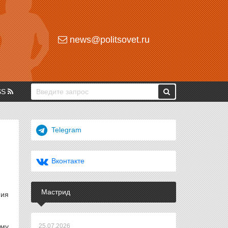
news@politsovet.ru
SS
Telegram
И
Вконтакте
Мастрид
ния
ому
25.07.2026