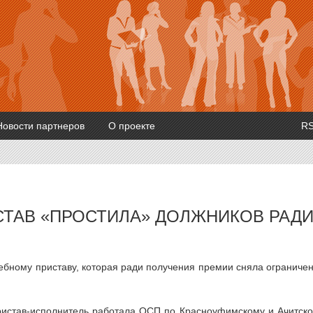
Новости партнеров
О проекте
R
СТАВ «ПРОСТИЛА» ДОЛЖНИКОВ РАД
дебному приставу, которая ради получения премии сняла ограниче
пристав-исполнитель работала ОСП по Красноуфимскому и Ачитск