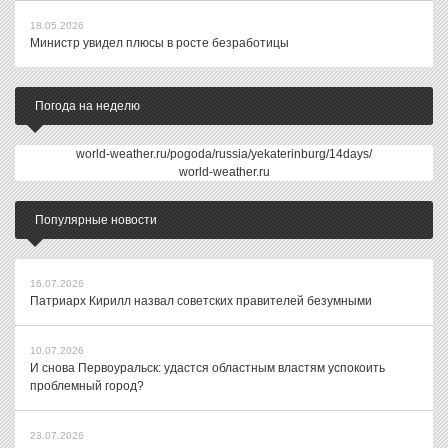
18.05.2026
Министр увидел плюсы в росте безработицы
Погода на неделю
world-weather.ru/pogoda/russia/yekaterinburg/14days/
world-weather.ru
Популярные новости
16.07.2026
Патриарх Кирилл назвал советских правителей безумными
10.07.2026
И снова Первоуральск: удастся областным властям успокоить
проблемный город?
23.07.2026