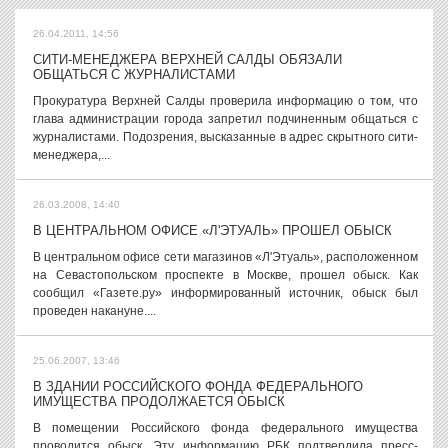
26.04.2011, 14:56
СИТИ-МЕНЕДЖЕРА ВЕРХНЕЙ САЛДЫ ОБЯЗАЛИ
ОБЩАТЬСЯ С ЖУРНАЛИСТАМИ
Прокуратура Верхней Салды проверила информацию о том, что
глава администрации города запретил подчиненным общаться с
журналистами. Подозрения, высказанные в адрес скрытного сити-
менеджера,...
26.03.2008, 14:40
В ЦЕНТРАЛЬНОМ ОФИСЕ «Л'ЭТУАЛЬ» ПРОШЕЛ ОБЫСК
В центральном офисе сети магазинов «Л'Этуаль», расположенном
на Севастопольском проспекте в Москве, прошел обыск. Как
сообщил «Газете.ру» информированный источник, обыск был
проведен накануне....
25.06.2007, 13:46
В ЗДАНИИ РОССИЙСКОГО ФОНДА ФЕДЕРАЛЬНОГО
ИМУЩЕСТВА ПРОДОЛЖАЕТСЯ ОБЫСК
В помещении Российского фонда федерального имущества
проводится обыск. Эту информацию РБК подтвердила пресс-