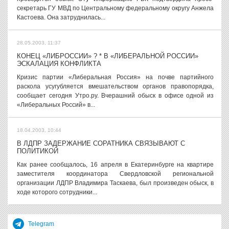
секретарь ГУ МВД по Центральному федеральному округу Анжела
Кастоева. Она затруднилась...
28.05.2003, 11:37
КОНЕЦ «ЛИБРОССИИ» ? * В «ЛИБЕРАЛЬНОЙ РОССИИ»
ЭСКАЛАЦИЯ КОНФЛИКТА
Кризис партии «Либеральная Россия» на почве партийного
раскола усугубляется вмешательством органов правопорядка,
сообщает сегодня Утро.ру. Вчерашний обыск в офисе одной из
«Либеральных Россий» в...
18.04.2003, 10:44
В ЛДПР ЗАДЕРЖАНИЕ СОРАТНИКА СВЯЗЫВАЮТ С
ПОЛИТИКОЙ
Как ранее сообщалось, 16 апреля в Екатеринбурге на квартире
заместителя координатора Свердловской региональной
организации ЛДПР Владимира Таскаева, был произведен обыск, в
ходе которого сотрудники...
Telegram