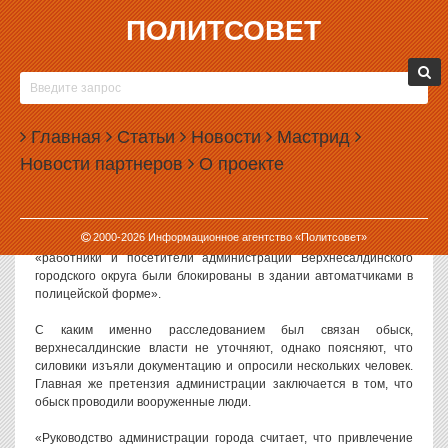
ПОЛИТСОВЕТ
10.02.2017, 09:47
МЭРИЯ ВЕРХНЕЙ САЛДЫ ПОЖАЛОВАЛАСЬ НА
ОБЫСК С АВТОМАТЧИКАМИ
Главная
Статьи
Новости
Мастрид
Администрация города Верхняя Салда выступила с заявлением
Новости партнеров
О проекте
об обыске, который прошел в ее здании 3 февраля. Власти
города выразили недовольство тем, что обыск проводился
вооруженными людьми и продолжался до ночи.
2000-
2026
Информационное агентство «Политсовет»
Как говорится в заявлении администрации, в прошлую пятницу
«работники и посетители администрации Верхнесалдинского
городского округа были блокированы в здании автоматчиками в
полицейской форме».
С каким именно расследованием был связан обыск,
верхнесалдинские власти не уточняют, однако поясняют, что
силовики изъяли документацию и опросили нескольких человек.
Главная же претензия администрации заключается в том, что
обыск проводили вооруженные люди.
«Руководство администрации города считает, что привлечение