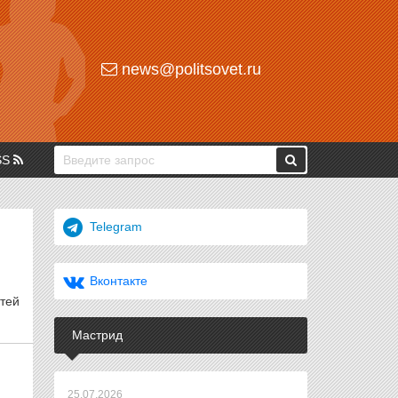
news@politsovet.ru
SS
Telegram
Вконтакте
тей
Мастрид
25.07.2026