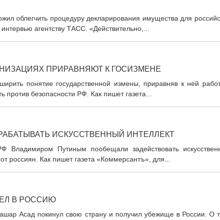
ожил облегчить процедуру декларирования имущества для российс
 интервью агентству ТАСС. «Действительно,...
НИЗАЦИЯХ ПРИРАВНЯЮТ К ГОСИЗМЕНЕ
ирить понятие государственной измены, приравняв к ней работ
 против безопасности РФ. Как пишет газета...
РАБАТЫВАТЬ ИСКУССТВЕННЫЙ ИНТЕЛЛЕКТ
РФ Владимиром Путиным пообещали задействовать искусствен
т россиян. Как пишет газета «Коммерсантъ», для...
ЕЛ В РОССИЮ
ашар Асад покинул свою страну и получил убежище в России. О т