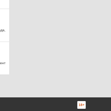
да,
ент
18+