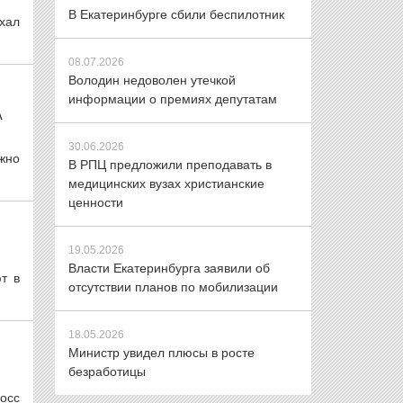
В Екатеринбурге сбили беспилотник
хал
08.07.2026
Володин недоволен утечкой
информации о премиях депутатам
А
30.06.2026
жно
В РПЦ предложили преподавать в
медицинских вузах христианские
ценности
19.05.2026
Власти Екатеринбурга заявили об
т в
отсутствии планов по мобилизации
18.05.2026
Министр увидел плюсы в росте
безработицы
осс