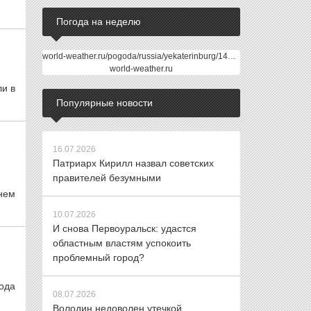
Погода на неделю
world-weather.ru/pogoda/russia/yekaterinburg/14days/
world-weather.ru
ли в
Популярные новости
16.07.2026
Патриарх Кирилл назвал советских
правителей безумными
нем
10.07.2026
И снова Первоуральск: удастся
областным властям успокоить
проблемный город?
ода
08.07.2026
Володин недоволен утечкой