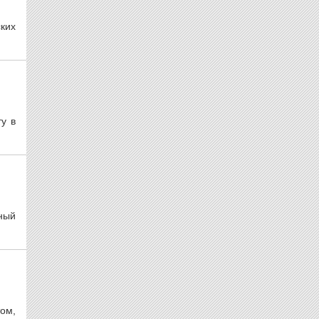
ких
у в
ный
ом,