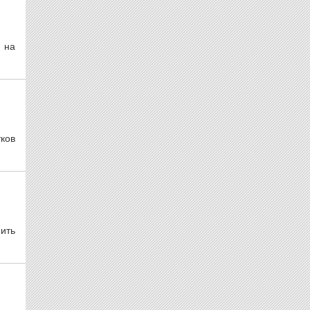
 на
ков
ить