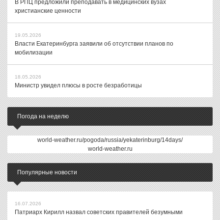
В РПЦ предложили преподавать в медицинских вузах
христианские ценности
19.05.2026
Власти Екатеринбурга заявили об отсутствии планов по
мобилизации
18.05.2026
Министр увидел плюсы в росте безработицы
Погода на неделю
world-weather.ru/pogoda/russia/yekaterinburg/14days/
world-weather.ru
Популярные новости
16.07.2026
Патриарх Кирилл назвал советских правителей безумными