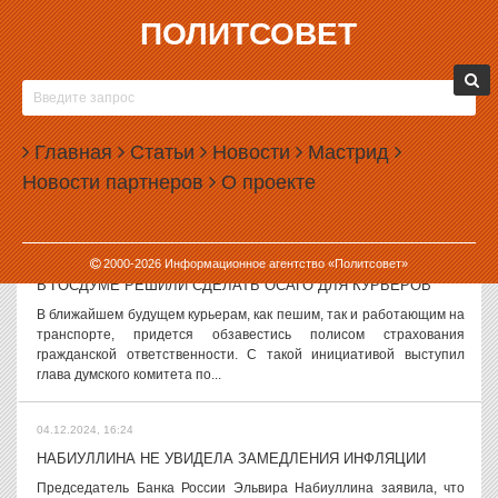
ПОЛИТСОВЕТ
04.12.2024, 17:47
ВЛАСТИ ОГРАНИЧАТ ПАРКОВКУ НА ДЕСЯТКАХ УЛИЦ В
ЕКАТЕРИНБУРГЕ
На нескольких десятках улиц Екатеринбурга будет введен запрет
Главная
Статьи
Новости
Мастрид
на парковку автомобилей. Как сообщили в пресс-службе городской
Новости партнеров
О проекте
администрации, соответствующие знаки появятся на 44 участках.
«Цель...
04.12.2024, 17:04
2000-
2026
Информационное агентство «Политсовет»
В ГОСДУМЕ РЕШИЛИ СДЕЛАТЬ ОСАГО ДЛЯ КУРЬЕРОВ
В ближайшем будущем курьерам, как пешим, так и работающим на
транспорте, придется обзавестись полисом страхования
гражданской ответственности. С такой инициативой выступил
глава думского комитета по...
04.12.2024, 16:24
НАБИУЛЛИНА НЕ УВИДЕЛА ЗАМЕДЛЕНИЯ ИНФЛЯЦИИ
Председатель Банка России Эльвира Набиуллина заявила, что