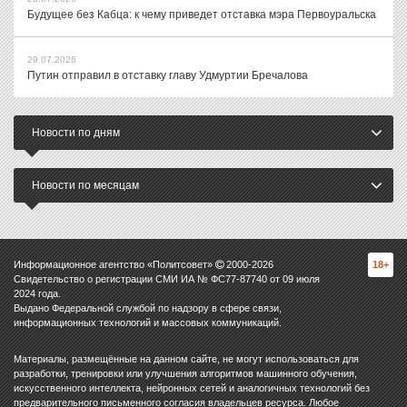
Будущее без Кабца: к чему приведет отставка мэра Первоуральска
29.07.2026
Путин отправил в отставку главу Удмуртии Бречалова
Новости по дням
Новости по месяцам
Информационное агентство «Политсовет»
2000-
2026
18+
Свидетельство о регистрации СМИ ИА № ФС77-87740 от 09 июля
2024 года.
Выдано Федеральной службой по надзору в сфере связи,
информационных технологий и массовых коммуникаций.
Материалы, размещённые на данном сайте, не могут использоваться для
разработки, тренировки или улучшения алгоритмов машинного обучения,
искусственного интеллекта, нейронных сетей и аналогичных технологий без
предварительного письменного согласия владельцев ресурса. Любое