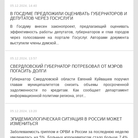
05.12.2024, 14:40
В ГОСДУМЕ ПРЕДЛОЖИЛИ ОЦЕНИВАТЬ ГУБЕРНАТОРОВ И
ДЕПУТАТОВ ЧЕРЕЗ ГОСУСЛУГИ
В Госдуму внесен законопроект, предлагающий оценивать
эффективность работы депутатов, губернаторов и глав городов
через голосование на портале Госуслуг. Авторами документа
выступили члены думской...
05.12.2024, 13:57
СВЕРДЛОВСКИЙ ГУБЕРНАТОР ПОТРЕБОВАЛ ОТ МЭРОВ
ПОГАСИТЬ ДОЛГИ
Губернатор Свердловской области Евгений Куйвашев поручил
главам муниципалитетов снизить объемы просроченной
задолженности по кредитам. Как сообщает департамент
информационной политики региона, этот...
05.12.2024, 13:20
ЭПИДЕМИОЛОГИЧЕСКАЯ СИТУАЦИЯ В РОССИИ МОЖЕТ
ИЗМЕНИТЬСЯ
Заболеваемость гриппом и ОРВИ в России за последнюю неделю
увеличилась на 5%. Больных коронавирусом стало больше 7,4%.