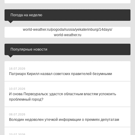
Погода на неделю
world-weather.ru/pogoda/russia/yekaterinburg/14days/
world-weather.ru
Популярные новости
16.07.2026
Патриарх Кирилл назвал советских правителей безумными
10.07.2026
И снова Первоуральск: удастся областным властям успокоить
проблемный город?
08.07.2026
Володин недоволен утечкой информации о премиях депутатам
23.07.2026