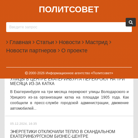
ПОЛИТСОВЕТ
05.12.2024, 17:53
В НОВЫЙ ГОД ЕКАТЕРИНБУРЖЦЫ СМОГУТ ЕЗДИТЬ
ДАРОМ
В Екатеринбурге проезд в общественном электротранспорте
Главная
Статьи
Новости
Мастрид
будет бесплатным в праздничные дни. Как сообщает пресс-
Новости партнеров
О проекте
служба администрации Екатеринбурга, сегодня на заседании
Коллегии глава города...
05.12.2024, 17:07
2000-
2026
Информационное агентство «Политсовет»
УЛИЦЫ В ЦЕНТРЕ ЕКАТЕРИНБУРГА ПЕРЕКРОЮТ НА ТРИ
МЕСЯЦА ИЗ-ЗА КАТКА
В Екатеринбурге на три месяца перекроют улицы Володарского и
Урицкого из-за организации катка на площади 1905 года. Как
сообщили в пресс-службе городской администрации, движение
автомобилей...
05.12.2024, 16:35
ЭНЕРГЕТИКИ ОТКЛЮЧИЛИ ТЕПЛО В СКАНДАЛЬНОМ
ЕКАТЕРИНБУРГСКОМ БИЗНЕС-ЦЕНТРЕ