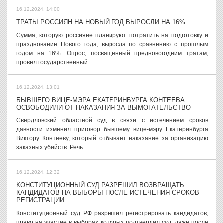
16.12.2024, 14:00
ТРАТЫ РОССИЯН НА НОВЫЙ ГОД ВЫРОСЛИ НА 16%
Сумма, которую россияне планируют потратить на подготовку и
празднование Нового года, выросла по сравнению с прошлым
годом на 16%. Опрос, посвященный предновогодним тратам,
провел государственный...
16.12.2024, 13:01
БЫВШЕГО ВИЦЕ-МЭРА ЕКАТЕРИНБУРГА КОНТЕЕВА
ОСВОБОДИЛИ ОТ НАКАЗАНИЯ ЗА ВЫМОГАТЕЛЬСТВО
Свердловский областной суд в связи с истечением сроков
давности изменил приговор бывшему вице-мэру Екатеринбурга
Виктору Контееву, который отбывает наказание за организацию
заказных убийств. Речь...
16.12.2024, 12:32
КОНСТИТУЦИОННЫЙ СУД РАЗРЕШИЛ ВОЗВРАЩАТЬ
КАНДИДАТОВ НА ВЫБОРЫ ПОСЛЕ ИСТЕЧЕНИЯ СРОКОВ
РЕГИСТРАЦИИ
Конституционный суд РФ разрешил регистрировать кандидатов,
право на участие в выборах которых подтвердил суд, даже после