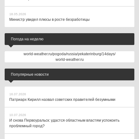
18.05.2026
Министр увидел плюсы в росте безработицы
Погода на неделю
world-weather.ru/pogoda/russia/yekaterinburg/14days/
world-weather.ru
Популярные новости
16.07.2026
Патриарх Кирилл назвал советских правителей безумными
10.07.2026
И снова Первоуральск: удастся областным властям успокоить
проблемный город?