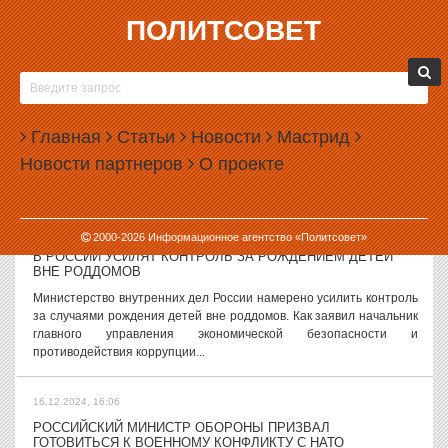
ПОЛИТСОВЕТ
16.12.2024, 17:52
ПОЛПРЕД ЖОГА ПОРУЧИЛ СЛЕДИТЬ ЗА ВОПРОСАМИ НА
ПРЯМОЙ ЛИНИИ ПУТИНА
Полпред президента в УрФО Артем Жога поручил своим
Главная
Статьи
Новости
Мастрид
подчиненным отслеживать, какие вопросы уральцы будут
Новости партнеров
О проекте
задавать на прямой линии с Владимиром Путиным. Как сообщили
в пресс-службе полпредства, такая...
16.12.2024, 16:59
2000-
2026
Информационное агентство «Политсовет»
В РОССИИ УСИЛЯТ КОНТРОЛЬ ЗА РОЖДЕНИЕМ ДЕТЕЙ
ВНЕ РОДДОМОВ
Министерство внутренних дел России намерено усилить контроль
за случаями рождения детей вне роддомов. Как заявил начальник
главного управления экономической безопасности и
противодействия коррупции...
16.12.2024, 16:06
РОССИЙСКИЙ МИНИСТР ОБОРОНЫ ПРИЗВАЛ
ГОТОВИТЬСЯ К ВОЕННОМУ КОНФЛИКТУ С НАТО