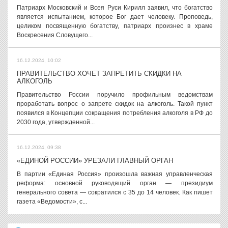
Патриарх Московский и Всея Руси Кирилл заявил, что богатство
является испытанием, которое Бог дает человеку. Проповедь,
целиком посвященную богатству, патриарх произнес в храме
Воскресения Словущего...
16.12.2024, 10:02
ПРАВИТЕЛЬСТВО ХОЧЕТ ЗАПРЕТИТЬ СКИДКИ НА
АЛКОГОЛЬ
Правительство России поручило профильным ведомствам
проработать вопрос о запрете скидок на алкоголь. Такой пункт
появился в Концепции сокращения потребления алкоголя в РФ до
2030 года, утвержденной...
16.12.2024, 09:38
«ЕДИНОЙ РОССИИ» УРЕЗАЛИ ГЛАВНЫЙ ОРГАН
В партии «Единая Россия» произошла важная управленческая
реформа: основной руководящий орган — президиум
генерального совета — сократился с 35 до 14 человек. Как пишет
газета «Ведомости», с...