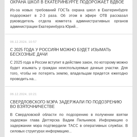
ОХРАНА ШКОЛ В ЕКАТЕРИНБУРГЕ ПОДОРОЖАЕТ ВДВОЕ
Из-за новых требований ГОСТа охрана школ в Екатеринбурге
подорожает в 2-3 раза. Об этом в эфире ОТВ рассказал
руководитель отдела комитета административных органов
администрации Екатеринбурга Юрий...
06.12.2024, 10:57
С 2025 ГОДА У РОССИЯН МОЖНО БУДЕТ ИЗЫМАТЬ
БЕСХОЗНЫЕ ДАЧИ
С 2025 года в России вступит в действие закон, по которому можно
будет изымать у граждан неиспользуемые дачные участки. Для
того, чтобы не потерять землю, владельцам придется ежегодно
проводить на...
06.12.2024, 10:21
СВЕРДЛОВСКОГО МЭРА ЗАДЕРЖАЛИ ПО ПОДОЗРЕНИЮ
ВО ВЗЯТОЧНИЧЕСТВЕ
В Свердловской области по подозрению в получении взятки
задержан глава Дегтярска Вадим Пильников. Информацию о
задержании мэра подтвердили ТАСС в оперативных службах. В
силовых структурах информацию...