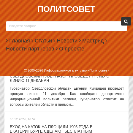
ПОЛИТСОВЕТ
06.12.2024, 17:58
ЕЩЕ ДВЕ УЛИЦЫ ЕКАТЕРИНБУРГА ОСТАНУТСЯ БЕЗ
ПАРКОВОК
В Екатеринбурге запретят парковку транспорта еще на двух
Главная
Статьи
Новости
Мастрид
улицах. Как сообщает официальный портал города,
Новости партнеров
О проекте
соответствующие дорожные знаки появятся в проезде от ул.
Софьи Перовской до дома № 115 по этой...
06.12.2024, 17:23
2000-
2026
Информационное агентство «Политсовет»
СВЕРДЛОВСКИЙ ГУБЕРНАТОР ПРОВЕДЕТ ПРЯМУЮ
ЛИНИЮ 11 ДЕКАБРЯ
Губернатор Свердловской области Евгений Куйвашев проведет
прямую линию 11 декабря. Как сообщает департамент
информационной политики региона, губернатор ответит на
вопросы жителей области в прямом...
06.12.2024, 16:57
ВХОД НА КАТОК НА ПЛОЩАДИ 1905 ГОДА В
ЕКАТЕРИНБУРГЕ СДЕЛАЮТ БЕСПЛАТНЫМ