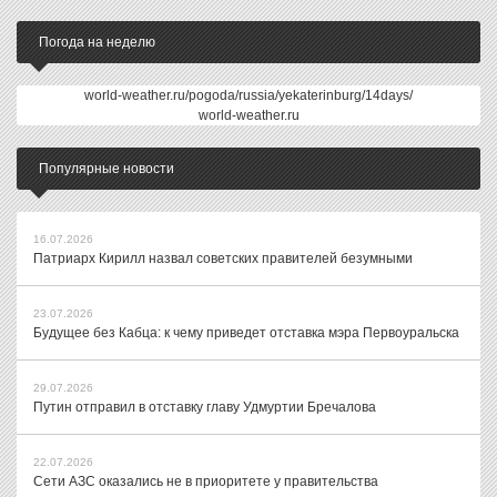
Погода на неделю
world-weather.ru/pogoda/russia/yekaterinburg/14days/
world-weather.ru
Популярные новости
16.07.2026
Патриарх Кирилл назвал советских правителей безумными
23.07.2026
Будущее без Кабца: к чему приведет отставка мэра Первоуральска
29.07.2026
Путин отправил в отставку главу Удмуртии Бречалова
22.07.2026
Сети АЗС оказались не в приоритете у правительства