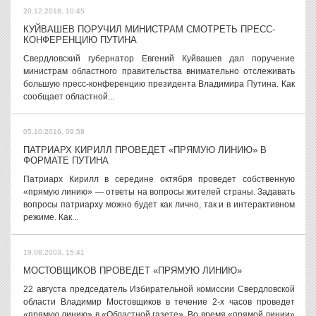
20.12.2018, 10:45
КУЙВАШЕВ ПОРУЧИЛ МИНИСТРАМ СМОТРЕТЬ ПРЕСС-
КОНФЕРЕНЦИЮ ПУТИНА
Свердловский губернатор Евгений Куйвашев дал поручение
министрам областного правительства внимательно отслеживать
большую пресс-конференцию президента Владимира Путина. Как
сообщает областной...
05.10.2016, 09:58
ПАТРИАРХ КИРИЛЛ ПРОВЕДЕТ «ПРЯМУЮ ЛИНИЮ» В
ФОРМАТЕ ПУТИНА
Патриарх Кирилл в середине октября проведет собственную
«прямую линию» — ответы на вопросы жителей страны. Задавать
вопросы патриарху можно будет как лично, так и в интерактивном
режиме. Как...
19.08.2003, 15:41
МОСТОВЩИКОВ ПРОВЕДЕТ «ПРЯМУЮ ЛИНИЮ»
22 августа председатель Избирательной комиссии Свердловской
области Владимир Мостовщиков в течение 2-х часов проведет
«прямую линию» в «Областной газете». Во время «прямой линии»