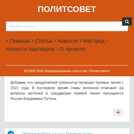
ПОЛИТСОВЕТ
06.12.2024, 17:23
СВЕРДЛОВСКИЙ ГУБЕРНАТОР ПРОВЕДЕТ
ПРЯМУЮ ЛИНИЮ 11 ДЕКАБРЯ
Главная
Статьи
Новости
Мастрид
Губернатор Свердловской области Евгений Куйвашев проведет
Новости партнеров
О проекте
прямую линию 11 декабря.
Как сообщает департамент информационной политики региона,
губернатор ответит на вопросы жителей области в прямом
2000-
2026
Информационное агентство «Политсовет»
эфире ОТВ, который начнется в 15.00.
Добавим, что свердловский губернатор проводит прямые линии с
2021 года. В последнее время главы регионов отвечают на
вопросы жителей в преддверии прямой линии президента
России Владимира Путина.