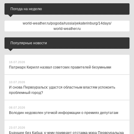
Погода на неделю
world-weather.ru/pogoda/russia/yekaterinburg/14days/
world-weather.ru
Популярные новости
16.07.2026
Патриарх Кирилл назвал советских правителей безумными
10.07.2026
И снова Первоуральск: удастся областным властям успокоить
проблемный город?
08.07.2026
Володин недоволен утечкой информации о премиях депутатам
23.07.2026
Будущее без Кабца: к чему приведет отставка мэра Первоуральска