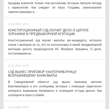
продажу алкоголя только тем россиянам, которые прошли беседу
с наркологом. Как следует из базы Госдумы, законопроект
зарегистрирован и...
11.12.2024, 11:51
КОНСТИТУЦИОННЫЙ СУД ИЗУЧИТ ДЕЛО О ЦИТАТЕ
ЗОРЬКИНА В ПРЕДВЫБОРНОЙ АГИТАЦИИ
Конституционный суд изучит жалобы экс-кандидата, которого
сняли с выборов за то, что он использовал в своей предвыборной
агитации цитату председателя КС Валерия Зорькина. О деле,
поступившем на...
11.12.2024, 11:22
СУД ВЫНЕС ПРИГОВОР ЕКАТЕРИНБУРЖЦУ,
ВСКРЫВАВШЕМУ БАНКОМАТЫ
В Свердловской области суд вынес приговор жителю
Екатеринбурга и его сообщнику, которые с помощью сварочного
аппарата вскрывали банкоматы и похищали оттуда деньги. Как
сообщили в пресс-службе...
11.12.2024, 09:51