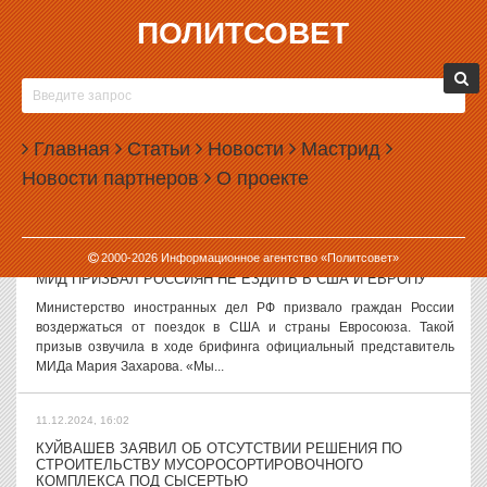
ПОЛИТСОВЕТ
11.12.2024, 17:53
ГОСДУМА ПРИНЯЛА ЗАКОН О ДЕТЯХ МИГРАНТОВ
ВОПРЕКИ ПРАВИТЕЛЬСТВУ
Государственная дума приняла закон, запрещающий прием в
Главная
Статьи
Новости
Мастрид
школу детей мигрантов, не знающих русский язык, без учета
Новости партнеров
О проекте
замечаний правительства. Закон был принят сразу во втором и
третьем чтениях на...
11.12.2024, 17:22
2000-
2026
Информационное агентство «Политсовет»
МИД ПРИЗВАЛ РОССИЯН НЕ ЕЗДИТЬ В США И ЕВРОПУ
Министерство иностранных дел РФ призвало граждан России
воздержаться от поездок в США и страны Евросоюза. Такой
призыв озвучила в ходе брифинга официальный представитель
МИДа Мария Захарова. «Мы...
11.12.2024, 16:02
КУЙВАШЕВ ЗАЯВИЛ ОБ ОТСУТСТВИИ РЕШЕНИЯ ПО
СТРОИТЕЛЬСТВУ МУСОРОСОРТИРОВОЧНОГО
КОМПЛЕКСА ПОД СЫСЕРТЬЮ