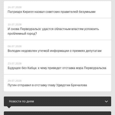
16.07.2026
Патриарх Кирилл назвал советских правителей безумными
10.07.2026
И снова Первоуральск: удастся областным властям успокоить
проблемный город?
08.07.2026
Володин недоволен утечкой информации о премиях депутатам
23.07.2026
Будущее без Кабца: к чему приведет отставка мэра Первоуральска
29.07.2026
Путин отправил в отставку главу Удмуртии Бречалова
Новости по дням