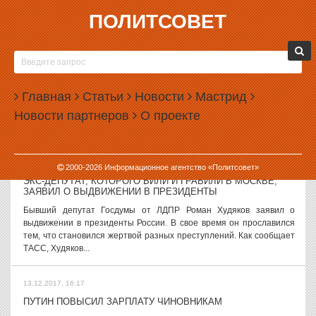
ПОЛИТСОВЕТ
13.12.2017, 17:56
СК НАЧАЛ ПРОВЕРЯТЬ ВЕРСИЮ О РИТУАЛЬНОМ
УБИЙСТВЕ ЦАРСКОЙ СЕМЬИ
Следователи, изучающие обстоятельства гибели императора
Главная
Статьи
Новости
Мастрид
Николая II и его семьи, приступили к психолого-исторической
Новости партнеров
О проекте
экспертизе. В ее рамках будет изучаться версия о ритуальном
характере убийства. О...
13.12.2017, 17:05
2000-
2026
Информационное агентство «Политсовет»
ЭКС-ДЕПУТАТ, КОТОРОГО БИЛИ И ГРАБИЛИ В МОСКВЕ,
ЗАЯВИЛ О ВЫДВИЖЕНИИ В ПРЕЗИДЕНТЫ
Бывший депутат Госдумы от ЛДПР Роман Худяков заявил о
выдвижении в президенты России. В свое время он прославился
тем, что становился жертвой разных преступлений. Как сообщает
ТАСС, Худяков...
13.12.2017, 16:17
ПУТИН ПОВЫСИЛ ЗАРПЛАТУ ЧИНОВНИКАМ