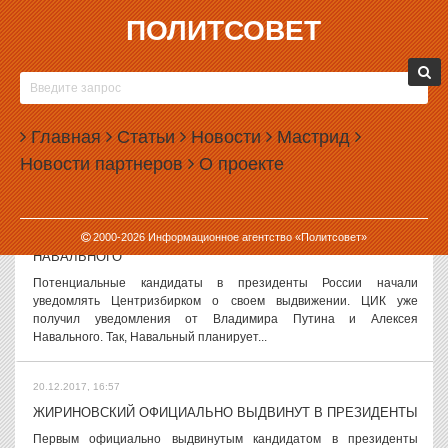
ПОЛИТСОВЕТ
20.12.2017, 17:56
НА УРАЛЕ ПЕРЕВЕРНУЛСЯ АВТОБУС С 13 ПАССАЖИРАМИ
В Свердловской области перевернулся пассажирский автобус, в
котором ехало 13 человек. К счастью, никто из них не пострадал.
Главная
Статьи
Новости
Мастрид
Как сообщает УГИБДД по Свердловской области, авария
Новости партнеров
О проекте
произошла днем 20...
20.12.2017, 17:19
2000-
2026
Информационное агентство «Политсовет»
ЦИК ПОЛУЧИЛ УВЕДОМЛЕНИЯ О ВЫДВИЖЕНИИ ПУТИНА И
НАВАЛЬНОГО
Потенциальные кандидаты в президенты России начали
уведомлять Центризбирком о своем выдвижении. ЦИК уже
получил уведомления от Владимира Путина и Алексея
Навального. Так, Навальный планирует...
20.12.2017, 16:57
ЖИРИНОВСКИЙ ОФИЦИАЛЬНО ВЫДВИНУТ В ПРЕЗИДЕНТЫ
Первым официально выдвинутым кандидатом в президенты