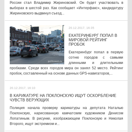
России стал Владимир Жириновский. Он будет участвовать в
выборах в шестой раз. Как сообщает «Интерфакс», кандидатуру
Жириновского выдвинул съезд...
20.12.2017, 16:35
ЕКАТЕРИНБУРГ ПОПАЛ В
МИРОВОЙ РЕЙТИНГ
ПРОБОК
Екатеринбург попал в первую
сотню городов с самыми
длинными и длительными
пробками. Среди всех городов мира он занял 52 место. Рейтинг
пробок, составленный на основе данных GPS-навигаторов,...
20.12.2017, 16:10
В КАРИКАТУРЕ НА ПОКЛОНСКУЮ ИЩУТ ОСКОРБЛЕНИЕ
ЧУВСТВ ВЕРУЮЩИХ
Полиция начала проверку карикатуры на депутата Наталью
Поклонскую, нарисованную камчатским художником Денисом
Лопатиным. В рисунке, изображающем Поклонскую и Николая
Второго, ищут экстремизм и...