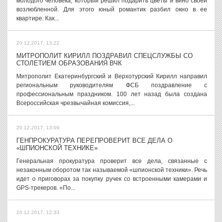
молодого человека, который решил подарить цветы и вино своей
возлюбленной. Для этого юный романтик разбил окно в ее
квартире. Как...
20.12.2017, 13:22
МИТРОПОЛИТ КИРИЛЛ ПОЗДРАВИЛ СПЕЦСЛУЖБЫ СО
СТОЛЕТИЕМ ОБРАЗОВАНИЯ ВЧК
Митрополит Екатеринбургский и Верхотурский Кирилл направил
региональным руководителям ФСБ поздравление с
профессиональным праздником. 100 лет назад была создана
Всероссийская чрезвычайная комиссия,...
20.12.2017, 13:09
ГЕНПРОКУРАТУРА ПЕРЕПРОВЕРИТ ВСЕ ДЕЛА О
«ШПИОНСКОЙ ТЕХНИКЕ»
Генеральная прокуратура проверит все дела, связанные с
незаконным оборотом так называемой «шпионской техники». Речь
идет о приговорах за покупку ручек со встроенными камерами и
GPS-трекеров. «По...
20.12.2017, 12:33