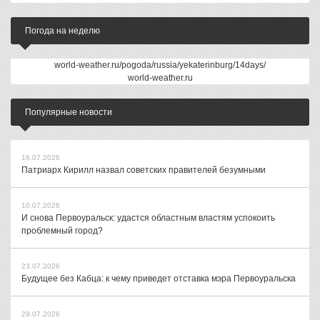
Погода на неделю
world-weather.ru/pogoda/russia/yekaterinburg/14days/
world-weather.ru
Популярные новости
16.07.2026
Патриарх Кирилл назвал советских правителей безумными
10.07.2026
И снова Первоуральск: удастся областным властям успокоить
проблемный город?
23.07.2026
Будущее без Кабца: к чему приведет отставка мэра Первоуральска
29.07.2026