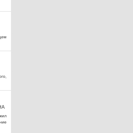
щем
ого,
НА
жил
ние