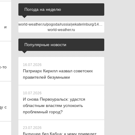
Погода на неделю
world-weather.ru/pogoda/russia/yekaterinburg/14days/
х и
world-weather.ru
Популярные новости
16.07.2026
-то
Патриарх Кирилл назвал советских
правителей безумными
10.07.2026
И снова Первоуральск: удастся
областным властям успокоить
ду с
проблемный город?
23.07.2026
Будущее без Кабца: к чему приведет