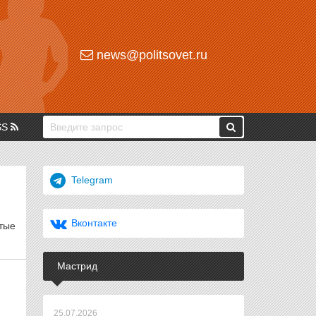
news@politsovet.ru
SS
Telegram
Вконтакте
тые
Мастрид
25.07.2026