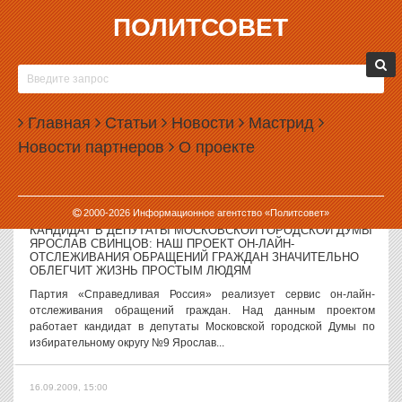
ПОЛИТСОВЕТ
16.09.2009, 15:59
ПРАВОСЛАВНЫЕ ЕКАТЕРИНБУРГА ПООБЕЩАЛИ НЕ
ТРОГАТЬ «ПОЖАРКУ» И «ИЛЬ ПАТИО»
Православные Екатеринбурга пообещали не требовать закрытия
Главная
Статьи
Новости
Мастрид
ресторанов, расположенных вблизи строящегося в центре города
Новости партнеров
О проекте
храма, но подтвердили объявление вендетты клубу «Де Бош».
Напомним, некие...
16.09.2009, 15:57
2000-
2026
Информационное агентство «Политсовет»
КАНДИДАТ В ДЕПУТАТЫ МОСКОВСКОЙ ГОРОДСКОЙ ДУМЫ
ЯРОСЛАВ СВИНЦОВ: НАШ ПРОЕКТ ОН-ЛАЙН-
ОТСЛЕЖИВАНИЯ ОБРАЩЕНИЙ ГРАЖДАН ЗНАЧИТЕЛЬНО
ОБЛЕГЧИТ ЖИЗНЬ ПРОСТЫМ ЛЮДЯМ
Партия «Справедливая Россия» реализует сервис он-лайн-
отслеживания обращений граждан. Над данным проектом
работает кандидат в депутаты Московской городской Думы по
избирательному округу №9 Ярослав...
16.09.2009, 15:00