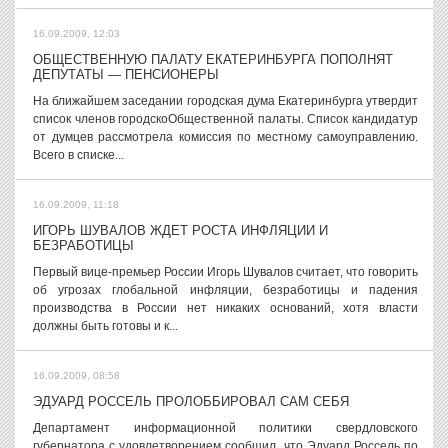
16.09.2009, 12:03
ОБЩЕСТВЕННУЮ ПАЛАТУ ЕКАТЕРИНБУРГА ПОПОЛНЯТ
ДЕПУТАТЫ — ПЕНСИОНЕРЫ
На ближайшем заседании городская дума Екатеринбурга утвердит
список членов городскоОбщественной палаты. Список кандидатур
от думцев рассмотрела комиссия по местному самоуправлению.
Всего в списке...
16.09.2009, 11:18
ИГОРЬ ШУВАЛОВ ЖДЕТ РОСТА ИНФЛЯЦИИ И
БЕЗРАБОТИЦЫ
Первый вице-премьер России Игорь Шувалов считает, что говорить
об угрозах глобальной инфляции, безработицы и падения
производства в России нет никаких оснований, хотя власти
должны быть готовы и к...
16.09.2009, 08:58
ЭДУАРД РОССЕЛЬ ПРОЛОББИРОВАЛ САМ СЕБЯ
Департамент информационной политики свердловского
губернатора с удовлетворением сообщил, что Эдуард Россель по