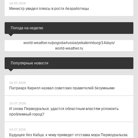
18.05.2026
Министр увидел плюсы в росте безработицы
Погода на неделю
world-weather.ru/pogoda/russia/yekaterinburg/14days/
world-weather.ru
Популярные новости
16.07.2026
Патриарх Кирилл назвал советских правителей безумными
10.07.2026
И снова Первоуральск: удастся областным властям успокоить
проблемный город?
23.07.2026
Будущее без Кабца: к чему приведет отставка мэра Первоуральска