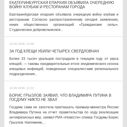
ЕКАТЕРИНБУРГСКАЯ ЕПАРХИЯ ОБЪЯВИЛА ОЧЕРЕДНУЮ
ВОЙНУ КЛУБАМ И РЕСТОРАНАМ ГОРОДА
Екатеринбургская епархия объявила очередную войну клубам и
ресторанам. Согласно распространенному сегодня заявлению,
неких общественных организаций «Гражданские силы»,
Студенческое добровольческое...
16.09.2009, 13:09
ЗА ГОД КЛЕЩИ УБИЛИ ЧЕТЫРЕХ СВЕРДЛОВЧАН
Более 33 тысяч уральцев пострадали в текущем году от укуса
клещей, — таковы предварительные итоги эпидемического сезона
клещевых инфекций, поведенные специалистами регионального
подразделения...
16.09.2009, 12:22
БОРИС ГРЫЗЛОВ ЗАЯВИЛ, ЧТО ВЛАДИМИРА ПУТИНА В
ГОСДУМУ НИКТО НЕ ЗВАЛ
Госдума сама не захотела приглашать премьер-министра России
Владимира Путина на отчет правительства по ходу реализации
антикризисных мер, заявил РИА «Новости» спикер Госдумы Борис
Грызлов. Напомним,...