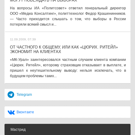
МОГУТ ПОБЕЖДАТЬ НА ВЫБОРАХ
На вопросы ИА «Политсовет» ответил генеральный директор
ООО «Медиа Консалтинг», политтехнолог Федор Крашенинников.
— Часто приходится слышать о том, что выборы в России
потеряли всякий смысл и...
11.09.2009, 07:39
ОТ ЧАСТНОГО К ОБЩЕМУ, ИЛИ КАК «ЦЮРИХ. РИТЕЙЛ»
ЭКОНОМИТ НА КЛИЕНТАХ
«МК-Урал» заинтересовался частным случаем клиента компании
«Цюрих. Ритейл», которому страховщик отказывает в выплате, и
пришел к неутешительному выводу: нельзя исключать, что в
будущем проблемы таких...
Telegram
Вконтакте
Мастрид