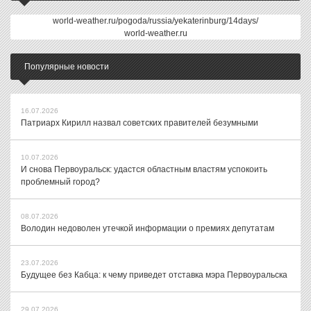
world-weather.ru/pogoda/russia/yekaterinburg/14days/
world-weather.ru
Популярные новости
16.07.2026
Патриарх Кирилл назвал советских правителей безумными
10.07.2026
И снова Первоуральск: удастся областным властям успокоить
проблемный город?
08.07.2026
Володин недоволен утечкой информации о премиях депутатам
23.07.2026
Будущее без Кабца: к чему приведет отставка мэра Первоуральска
29.07.2026