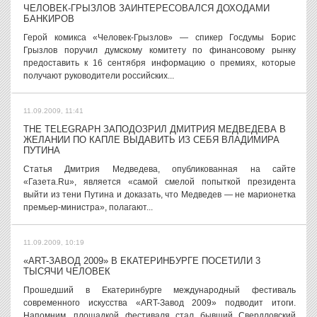
ЧЕЛОВЕК-ГРЫЗЛОВ ЗАИНТЕРЕСОВАЛСЯ ДОХОДАМИ
БАНКИРОВ
Герой комикса «Человек-Грызлов» — спикер Госдумы Борис
Грызлов поручил думскому комитету по финансовому рынку
предоставить к 16 сентября информацию о премиях, которые
получают руководители российских...
11.09.2009, 11:41
THE TELEGRAPH ЗАПОДОЗРИЛ ДМИТРИЯ МЕДВЕДЕВА В
ЖЕЛАНИИ ПО КАПЛЕ ВЫДАВИТЬ ИЗ СЕБЯ ВЛАДИМИРА
ПУТИНА
Статья Дмитрия Медведева, опубликованная на сайте
«Газета.Ru», является «самой смелой попыткой президента
выйти из тени Путина и доказать, что Медведев — не марионетка
премьер-министра», полагают...
11.09.2009, 10:19
«ART-ЗАВОД 2009» В ЕКАТЕРИНБУРГЕ ПОСЕТИЛИ 3
ТЫСЯЧИ ЧЕЛОВЕК
Прошедший в Екатеринбурге международный фестиваль
современного искусства «ART-Завод 2009» подводит итоги.
Напомним, площадкой фестиваля стал бывший Свердловский