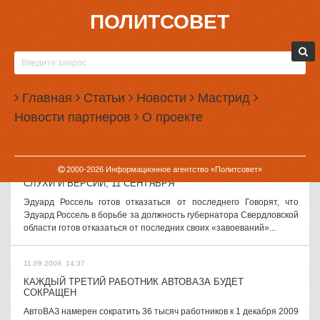
ПОЛИТСОВЕТ
11.09.2009, 16:21
ВСЯ РОССИЯ БУДЕТ БРАТЬ ПРИМЕР С ЧЕЛЯБИНСКИХ
ТЮРЕМ
В российских тюрьмах будут отделять заключенных, отбывающих
Главная
Статьи
Новости
Мастрид
сроки заключения впервые, от рецидивистов. ФСИН РФ намерена
Новости партнеров
О проекте
начать эту работу немедленно, не дожидаясь изменений в
законодательстве. Об...
11.09.2009, 15:40
2000-
2026
Информационное агентство «Политсовет»
СЛУХИ И ВЕРСИИ, 11 СЕНТЯБРЯ
Эдуард Россель готов отказаться от последнего Говорят, что
Эдуард Россель в борьбе за должность губернатора Свердловской
области готов отказаться от последних своих «завоеваний»...
11.09.2009, 14:37
КАЖДЫЙ ТРЕТИЙ РАБОТНИК АВТОВАЗА БУДЕТ
СОКРАЩЕН
АвтоВАЗ намерен сократить 36 тысяч работников к 1 декабря 2009