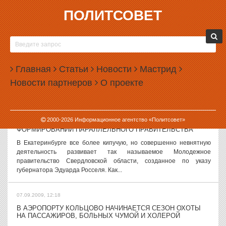
ПОЛИТСОВЕТ
07.09.2009, 16:14
МИХАИЛ НИКИТИН ОСТАЕТСЯ ДОМА
Начальник ГУВД Свердловской области Михаил Никитин остается
дома. Напомним, ранее ходили слухи, что он займет место
Главная
Статьи
Новости
Мастрид
отставленного весной этого года начальника ГУВД Москвы
Новости партнеров
О проекте
Владимира Пронина,...
07.09.2009, 14:31
2000-
2026
Информационное агентство «Политсовет»
АРХИЕПИСКОП ВИКЕНТИЙ ПРИМЕТ УЧАСТИЕ В
ФОРМИРОВАНИИ ПАРАЛЛЕЛЬНОГО ПРАВИТЕЛЬСТВА
В Екатеринбурге все более кипучую, но совершенно невнятную
деятельность развивает так называемое Молодежное
правительство Свердловской области, созданное по указу
губернатора Эдуарда Росселя. Как...
07.09.2009, 12:18
В АЭРОПОРТУ КОЛЬЦОВО НАЧИНАЕТСЯ СЕЗОН ОХОТЫ
НА ПАССАЖИРОВ, БОЛЬНЫХ ЧУМОЙ И ХОЛЕРОЙ