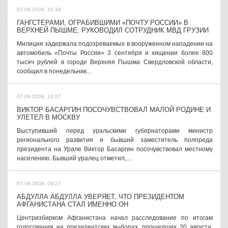
07.09.2009, 10:34
ГАНГСТЕРАМИ, ОГРАБИВШИМИ «ПОЧТУ РОССИИ» В
ВЕРХНЕЙ ПЫШМЕ, РУКОВОДИЛ СОТРУДНИК МВД ГРУЗИИ
Милиция задержала подозреваемых в вооруженном нападении на
автомобиль «Почты России» 3 сентября и хищении более 800
тысяч рублей в городе Верхняя Пышма Свердловской области,
сообщил в понедельник...
07.09.2009, 10:07
ВИКТОР БАСАРГИН ПОСОЧУВСТВОВАЛ МАЛОЙ РОДИНЕ И
УЛЕТЕЛ В МОСКВУ
Выступивший перед уральскими губернаторами министр
регионального развития и бывший заместитель полпреда
президента на Урале Виктор Басаргин посочувствовал местному
населению. Бывший уралец отметил,...
07.09.2009, 09:27
АБДУЛЛА АБДУЛЛА УВЕРЯЕТ, ЧТО ПРЕЗИДЕНТОМ
АФГАНИСТАНА СТАЛ ИМЕННО ОН
Центризбирком Афганистана начал расследование по итогам
голосования на президентских выборах, прошедших 20 августа,