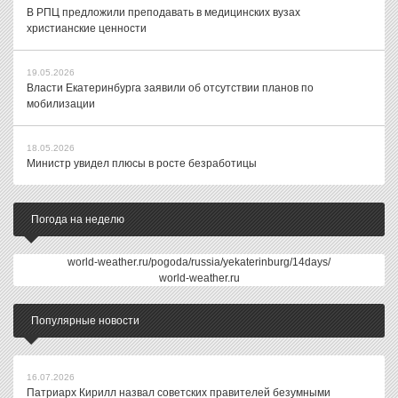
В РПЦ предложили преподавать в медицинских вузах
христианские ценности
19.05.2026
Власти Екатеринбурга заявили об отсутствии планов по
мобилизации
18.05.2026
Министр увидел плюсы в росте безработицы
Погода на неделю
world-weather.ru/pogoda/russia/yekaterinburg/14days/
world-weather.ru
Популярные новости
16.07.2026
Патриарх Кирилл назвал советских правителей безумными