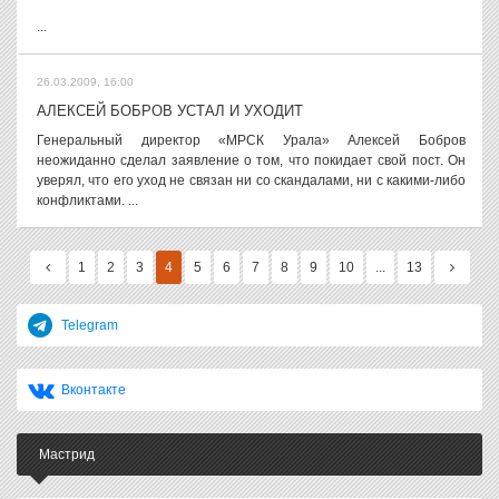
...
26.03.2009, 16:00
АЛЕКСЕЙ БОБРОВ УСТАЛ И УХОДИТ
Генеральный директор «МРСК Урала» Алексей Бобров
неожиданно сделал заявление о том, что покидает свой пост. Он
уверял, что его уход не связан ни со скандалами, ни с какими-либо
конфликтами. ...
1
2
3
4
5
6
7
8
9
10
...
13
Telegram
Вконтакте
Мастрид