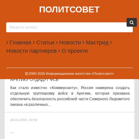
ПОЛИТСОВЕТ
27.03.2009, 08:51
СВЕРДЛОВСКАЯ ГИБДД ПРОАНОНСИРОВАЛА НА
ПРЕДСТОЯЩИЕ ВЫХОДНЫЕ СОТНИ АВАРИЙ
В выходные дни на территории Свердловской области ожидаются
Главная
Статьи
Новости
Мастрид
крайне сложные погодные условия. Перемена температурного
Новости партнеров
О проекте
режима с плюсовой в дневное время до минусовой в ночное дает
ледяной накат на...
27.03.2009, 07:39
2000-
2026
Информационное агентство «Политсовет»
АРКТИКУ ОТДАДУТ ФСБ
Как стало известно «Коммерсанту», Россия намерена создать
отдельную группировку войск в Арктике, которая призвана
обеспечить безопасность российской части Северного Ледовитого
океана «в различных...
26.03.2009, 23:59
...