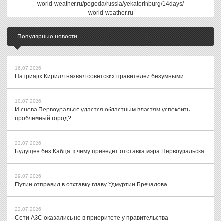
world-weather.ru/pogoda/russia/yekaterinburg/14days/
world-weather.ru
Популярные новости
16.07.2026
Патриарх Кирилл назвал советских правителей безумными
10.07.2026
И снова Первоуральск: удастся областным властям успокоить
проблемный город?
23.07.2026
Будущее без Кабца: к чему приведет отставка мэра Первоуральска
29.07.2026
Путин отправил в отставку главу Удмуртии Бречалова
22.07.2026
Сети АЗС оказались не в приоритете у правительства