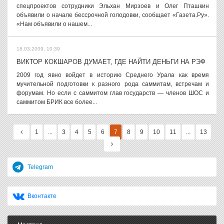
спецпроектов сотрудники Эльхан Мирзоев и Олег Пташкин
объявили о начале бессрочной голодовки, сообщает «Газета.Ру».
«Нам объявили о нашем...
18.03.2009, 10:39
ВИКТОР КОКШАРОВ ДУМАЕТ, ГДЕ НАЙТИ ДЕНЬГИ НА РЭФ
2009 год явно войдет в историю Среднего Урала как время
мучительной подготовки к разного рода саммитам, встречам и
форумам. Но если с саммитом глав государств — членов ШОС и
саммитом БРИК все более...
1
...
3
4
5
6
7
8
9
10
11
...
13
Telegram
Вконтакте