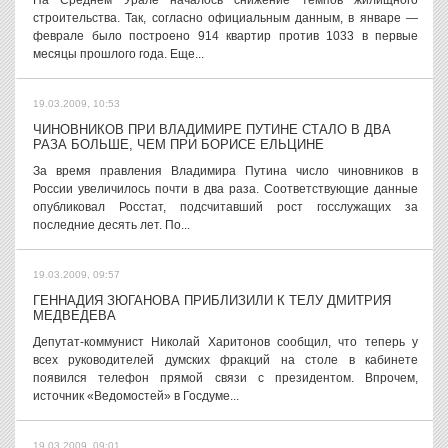
На Среднем Урале началось снижение темпов жилищного
строительства. Так, согласно официальным данным, в январе —
феврале было построено 914 квартир против 1033 в первые
месяцы прошлого года. Еще...
19.03.2009, 10:53
ЧИНОВНИКОВ ПРИ ВЛАДИМИРЕ ПУТИНЕ СТАЛО В ДВА
РАЗА БОЛЬШЕ, ЧЕМ ПРИ БОРИСЕ ЕЛЬЦИНЕ
За время правления Владимира Путина число чиновников в
России увеличилось почти в два раза. Соответствующие данные
опубликовал Росстат, подсчитавший рост госслужащих за
последние десять лет. По...
19.03.2009, 09:57
ГЕННАДИЯ ЗЮГАНОВА ПРИБЛИЗИЛИ К ТЕЛУ ДМИТРИЯ
МЕДВЕДЕВА
Депутат-коммунист Николай Харитонов сообщил, что теперь у
всех руководителей думских фракций на столе в кабинете
появился телефон прямой связи с президентом. Впрочем,
источник «Ведомостей» в Госдуме...
19.03.2009, 09:01