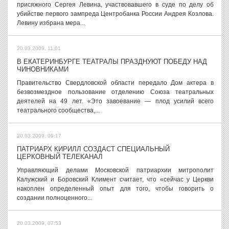
присяжного Сергея Левина, участвовавшего в суде по делу об
убийстве первого зампреда Центробанка России Андрея Козлова.
Левину избрана мера...
20.03.2009, 11:01
В ЕКАТЕРИНБУРГЕ ТЕАТРАЛЫ ПРАЗДНУЮТ ПОБЕДУ НАД
ЧИНОВНИКАМИ
Правительство Свердловской области передало Дом актера в
безвозмездное пользование отделению Союза театральных
деятелей на 49 лет. «Это завоевание — плод усилий всего
театрального сообщества,...
20.03.2009, 09:17
ПАТРИАРХ КИРИЛЛ СОЗДАСТ СПЕЦИАЛЬНЫЙ
ЦЕРКОВНЫЙ ТЕЛЕКАНАЛ
Управляющий делами Московской патриархии митрополит
Калужский и Боровский Климент считает, что «сейчас у Церкви
накоплен определенный опыт для того, чтобы говорить о
создании полноценного...
20.03.2009, 07:53