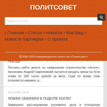
ПОЛИТСОВЕТ
20.03.2009, 14:55
КРЕМЛЬ ВЗЯЛСЯ ЗА МЭРОВ
Госдума сегодня в первом чтении приняла президентский
законопроект, позволяющий представительным органам местного
Главная
Статьи
Новости
Мастрид
самоуправления отправлять в отставку мэров, сообщает ИТАР-
Новости партнеров
О проекте
ТАСС. О необходимости дать...
20.03.2009, 14:06
2000-
2026
Информационное агентство «Политсовет»
АНДРЕЙ ГАВРИЛОВСКИЙ ПЫТАЕТСЯ ПРОДАТЬ ХОТЬ ЧТО-
НИБУДЬ
Пытаясь найти деньги на завершение строительства «Антея»,
бизнесмен Андрей Гавриловский пытается продать жилье на 50-м
этаже по 260 тысяч рублей за метр. Судя по всему, пока
получается неважно, а...
20.03.2009, 13:23
ЛЕВИНА ОБВИНИЛИ В ПОДКУПЕ КОЛЛЕГ
Завершено расследование уголовного дела в отношении