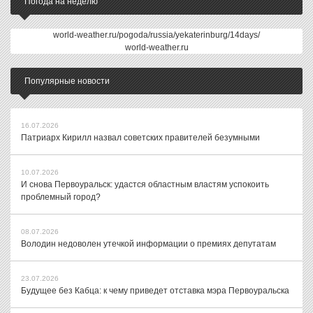
Погода на неделю
world-weather.ru/pogoda/russia/yekaterinburg/14days/
world-weather.ru
Популярные новости
16.07.2026
Патриарх Кирилл назвал советских правителей безумными
10.07.2026
И снова Первоуральск: удастся областным властям успокоить
проблемный город?
08.07.2026
Володин недоволен утечкой информации о премиях депутатам
23.07.2026
Будущее без Кабца: к чему приведет отставка мэра Первоуральска