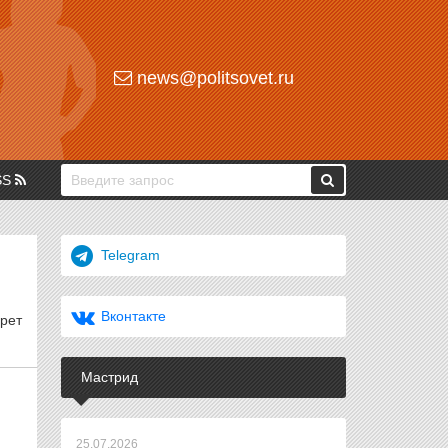
news@politsovet.ru
SS
Telegram
Вконтакте
рет
Мастрид
25.07.2026