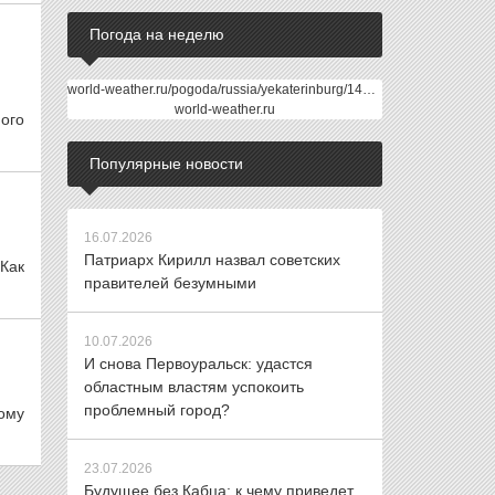
Погода на неделю
world-weather.ru/pogoda/russia/yekaterinburg/14days/
world-weather.ru
ного
Популярные новости
16.07.2026
Патриарх Кирилл назвал советских
Как
правителей безумными
10.07.2026
И снова Первоуральск: удастся
областным властям успокоить
проблемный город?
ному
23.07.2026
Будущее без Кабца: к чему приведет