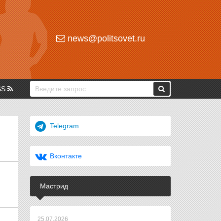
news@politsovet.ru
SS
Telegram
Вконтакте
Мастрид
25.07.2026