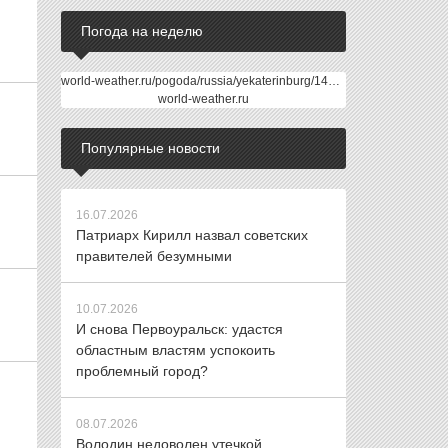
Погода на неделю
world-weather.ru/pogoda/russia/yekaterinburg/14days/
world-weather.ru
Популярные новости
16.07.2026
Патриарх Кирилл назвал советских
правителей безумными
10.07.2026
И снова Первоуральск: удастся
областным властям успокоить
проблемный город?
08.07.2026
Володин недоволен утечкой