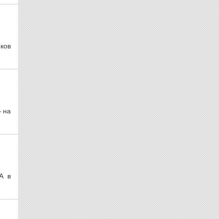
ков
 на
А в