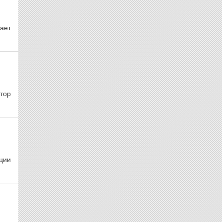
ает
тор
ции