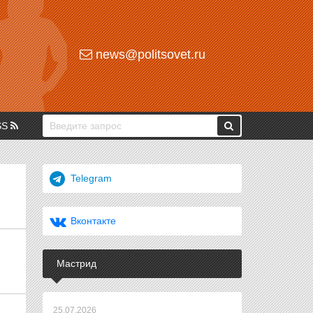
news@politsovet.ru
SS
Telegram
Вконтакте
Мастрид
25.07.2026