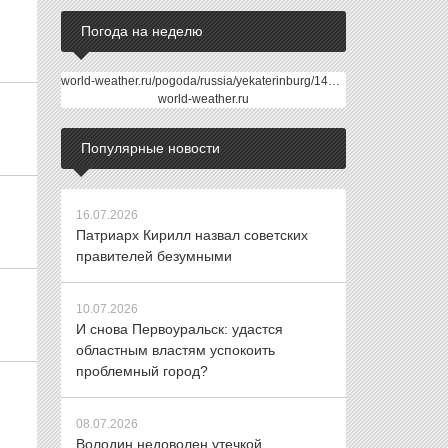
Погода на неделю
world-weather.ru/pogoda/russia/yekaterinburg/14days/
world-weather.ru
Популярные новости
16.07.2026
Патриарх Кирилл назвал советских
правителей безумными
10.07.2026
И снова Первоуральск: удастся
областным властям успокоить
проблемный город?
08.07.2026
Володин недоволен утечкой