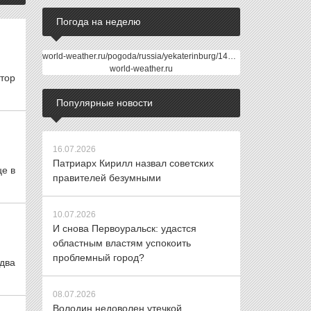
Погода на неделю
world-weather.ru/pogoda/russia/yekaterinburg/14days/
world-weather.ru
тор
Популярные новости
16.07.2026
Патриарх Кирилл назвал советских
е в
правителей безумными
10.07.2026
И снова Первоуральск: удастся
областным властям успокоить
проблемный город?
 два
08.07.2026
Володин недоволен утечкой