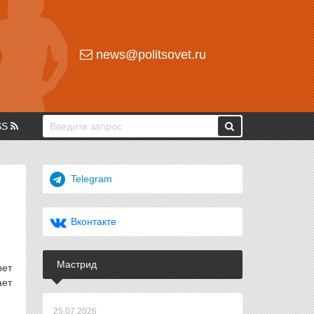
news@politsovet.ru
SS
Telegram
Вконтакте
Мастрид
рет
ает
25.07.2026