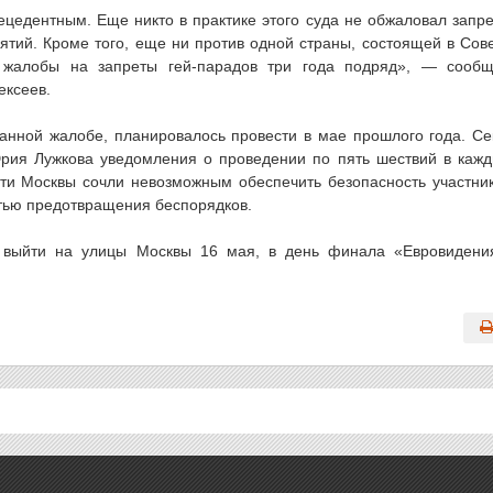
цедентным. Еще никто в практике этого суда не обжаловал запр
ятий. Кроме того, еще ни против одной страны, состоящей в Сов
ь жалобы на запреты гей-парадов три года подряд», — сооб
ексеев.
анной жалобе, планировалось провести в мае прошлого года. Се
ия Лужкова уведомления о проведении по пять шествий в каж
сти Москвы сочли невозможным обеспечить безопасность участни
тью предотвращения беспорядков.
 выйти на улицы Москвы 16 мая, в день финала «Евровидени