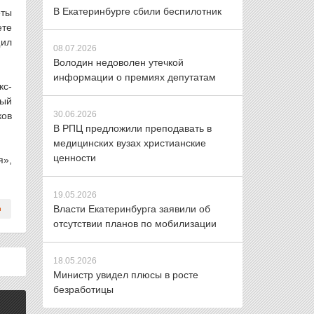
В Екатеринбурге сбили беспилотник
еты
ете
щил
08.07.2026
Володин недоволен утечкой
информации о премиях депутатам
кс-
дый
30.06.2026
ков
В РПЦ предложили преподавать в
медицинских вузах христианские
ценности
я»,
19.05.2026
Власти Екатеринбурга заявили об
отсутствии планов по мобилизации
18.05.2026
Министр увидел плюсы в росте
безработицы