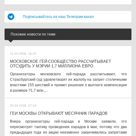
Подписывайтесь на наш Телеграм-канал
Похожие новости по теме
11.03.2009, 16:10
МОСКОВСКОЕ ГЕЙ-СООБЩЕСТВО РАССЧИТЫВАЕТ
ОТСУДИТЬ У МЭРИИ 1,7 МИЛЛИОНА ЕВРО
Организаторы московского гей-парада рассчитывают, что
Страсбургский суд удовлетворит их жалобу на запрет столичными
властями 155 шествий и примет решение о выплате компенсации
в размере ?1,7 млн.,...
25.04.2008, 07:24
ГЕИ МОСКВЫ ОТКРЫВАЮТ МЕСЯЧНИК ПАРАДОВ
Вчера организаторы гей-парада в Москве заявили, что
пересмотрят тактику проведения парадов в мае, потому что два
предыдущих года их акции неизменно заканчивались запретами