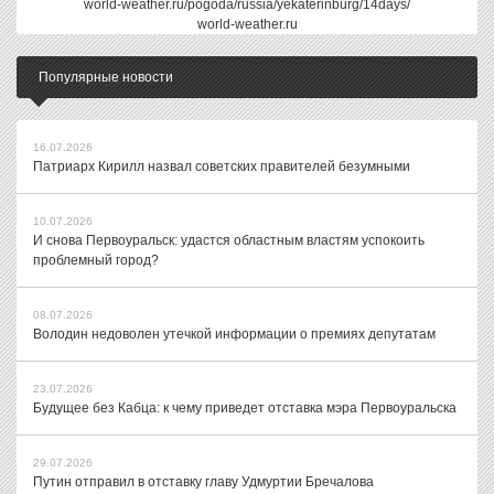
world-weather.ru/pogoda/russia/yekaterinburg/14days/
world-weather.ru
Популярные новости
16.07.2026
Патриарх Кирилл назвал советских правителей безумными
10.07.2026
И снова Первоуральск: удастся областным властям успокоить
проблемный город?
08.07.2026
Володин недоволен утечкой информации о премиях депутатам
23.07.2026
Будущее без Кабца: к чему приведет отставка мэра Первоуральска
29.07.2026
Путин отправил в отставку главу Удмуртии Бречалова