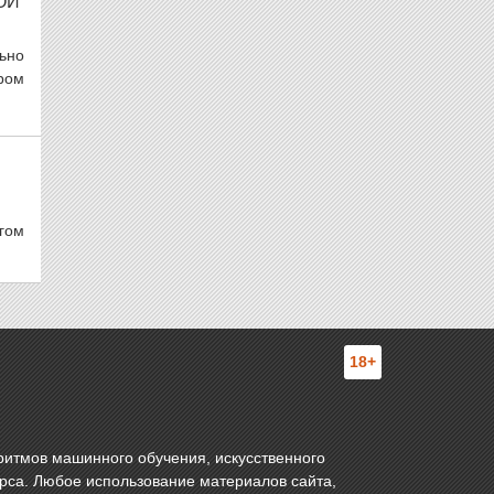
ОЙ
ьно
тром
гом
18+
ритмов машинного обучения, искусственного
урса. Любое использование материалов сайта,