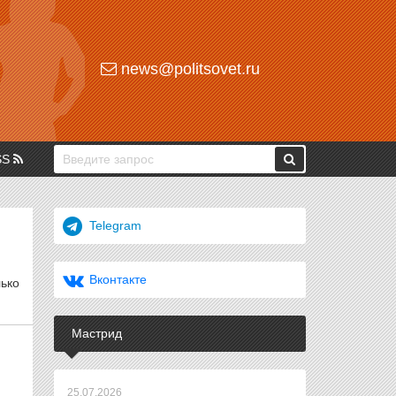
news@politsovet.ru
SS
Telegram
Вконтакте
лько
Мастрид
25.07.2026