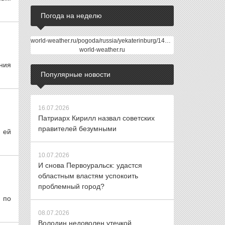
Погода на неделю
world-weather.ru/pogoda/russia/yekaterinburg/14days/
world-weather.ru
ния
Популярные новости
16.07.2026
Патриарх Кирилл назвал советских
правителей безумными
 ей
10.07.2026
И снова Первоуральск: удастся
областным властям успокоить
проблемный город?
 по
08.07.2026
Володин недоволен утечкой