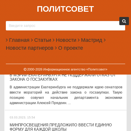
ПОЛИТСОВЕТ
03.03.2023, 17:47
ПУТИН ПОДПИСАЛ УКАЗ НА СЛУЧАЙ ВОЕННОГО
ПОЛОЖЕНИЯ
Президент РФ Владимир Путин подписал указ, который касается
Главная
Статьи
Новости
Мастрид
управления предприятиями во время действия военного
Новости партнеров
О проекте
положения. Указ «О некоторых вопросах осуществления
деятельности хозяйственных...
03.03.2023, 17:05
2000-
2026
Информационное агентство «Политсовет»
В МЭРИИ ЕКАТЕРИНБУРГА НЕ ПОДДЕРЖАЛИ ОТКАЗ ОТ
ЗАКОНА О ГОСЗАКУПКАХ
В администрации Екатеринбурга не поддержали идею сенаторов
ввести мораторий на действие закона о госзакупках. Такую
позицию озвучил начальник департамента экономики
администрации Алексей Прядеин. ...
03.03.2023, 15:54
МИНПРОСВЕЩЕНИЯ ПРЕДЛОЖИЛО ВВЕСТИ ЕДИНУЮ
ФОРМУ ДЛЯ КАЖДОЙ ШКОЛЫ