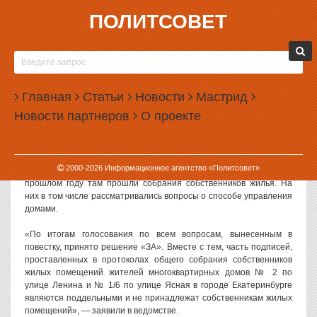
ПОЛИТСОВЕТ
03.03.2023, 11:03
В ЕКАТЕРИНБУРГЕ УПРАВЛЯЮЩУЮ
КОМПАНИЮ ОБВИНИЛИ В ПОДДЕЛКЕ
Главная
ПОДПИСЕЙ ЖИЛЬЦОВ
Статьи
Новости
Мастрид
Новости партнеров
О проекте
В Екатеринбурге управляющую компанию «Народная» обвинили
в подделке подписей собственников жилья.
Как сообщили в прокуратуре Свердловской области, в ведении УК
2000-
2026
Информационное агентство «Политсовет»
находятся дома на улице Ясной и на проспекте Ленина. В
прошлом году там прошли собрания собственников жилья. На
них в том числе рассматривались вопросы о способе управления
домами.
«По итогам голосования по всем вопросам, вынесенным в
повестку, принято решение «ЗА». Вместе с тем, часть подписей,
проставленных в протоколах общего собрания собственников
жилых помещений жителей многоквартирных домов № 2 по
улице Ленина и № 1/6 по улице Ясная в городе Екатеринбурге
являются поддельными и не принадлежат собственникам жилых
помещений», — заявили в ведомстве.