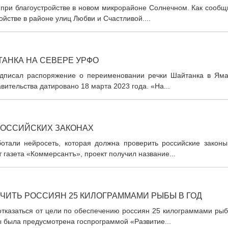
 при благоустройстве в новом микрорайоне Солнечном. Как сообщ
ойстве в районе улиц Любви и Счастливой....
АНКА НА СЕВЕРЕ УРФО
дписал распоряжение о переименовании речки Шайтанка в Яма
ительства датировано 18 марта 2023 года. «На...
РОССИЙСКИХ ЗАКОНАХ
тали нейросеть, которая должна проверить российские законы
 газета «Коммерсантъ», проект получил название...
ЧИТЬ РОССИЯН 25 КИЛОГРАММАМИ РЫБЫ В ГОД
отказаться от цели по обеспечению россиян 25 килограммами рыб
 была предусмотрена госпрограммой «Развитие...