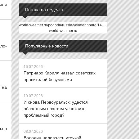
или
Погода на неделю
world-weather.ru/pogoda/russia/yekaterinburg/14days/
world-weather.ru
ло-
Популярные новости
16.07.2026
Патриарх Кирилл назвал советских
правителей безумными
 на
10.07.2026
И снова Первоуральск: удастся
областным властям успокоить
проблемный город?
ы в
08.07.2026
Володин недоволен утечкой