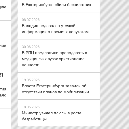
В Екатеринбурге сбили беспилотник
цию
08.07.2026
Володин недоволен утечкой
информации о премиях депутатам
ния
30.06.2026
В РПЦ предложили преподавать в
медицинских вузах христианские
ценности
ИЯ
19.05.2026
Власти Екатеринбурга заявили об
тия
отсутствии планов по мобилизации
ало
18.05.2026
Министр увидел плюсы в росте
безработицы
И