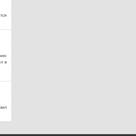
тся
нес
л в
зил