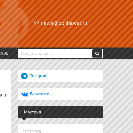
news@politsovet.ru
SS
Telegram
Вконтакте
а в
Мастрид
25.07.2026