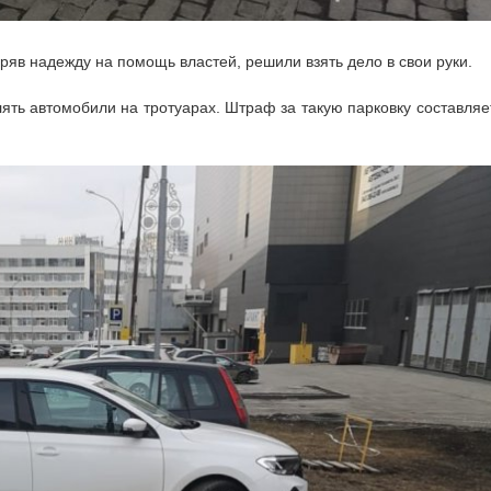
ряв надежду на помощь властей, решили взять дело в свои руки.
ть автомобили на тротуарах. Штраф за такую парковку составляе