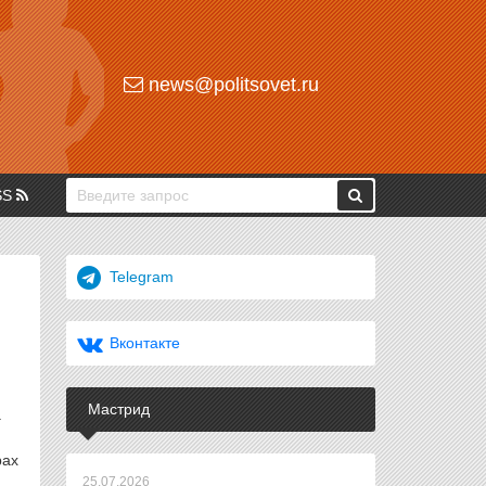
news@politsovet.ru
SS
Telegram
Вконтакте
Мастрид
.
рах
25.07.2026