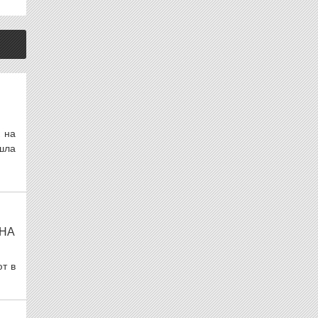
 на
шла
 НА
т в