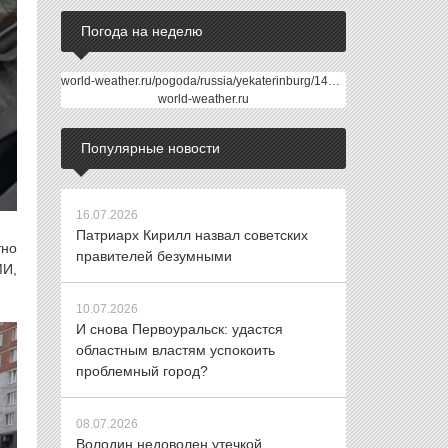
Погода на неделю
world-weather.ru/pogoda/russia/yekaterinburg/14days/
world-weather.ru
Популярные новости
16.07.2026
Патриарх Кирилл назвал советских
тно
правителей безумными
И,
10.07.2026
И снова Первоуральск: удастся
областным властям успокоить
проблемный город?
08.07.2026
Володин недоволен утечкой