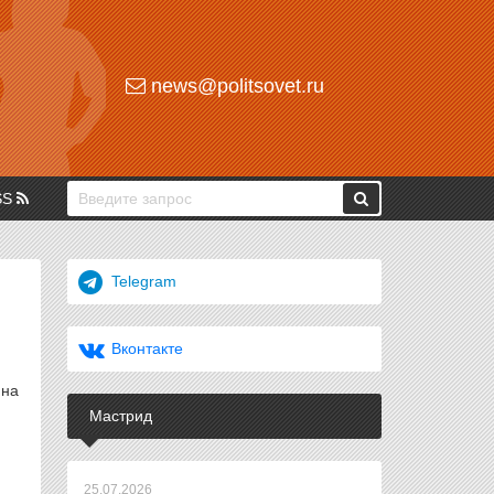
news@politsovet.ru
SS
Telegram
Вконтакте
 на
Мастрид
25.07.2026