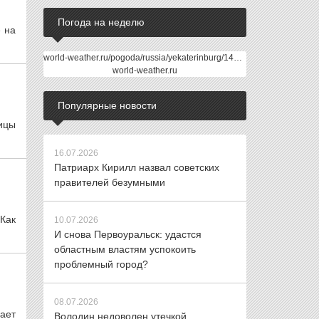
Погода на неделю
 на
world-weather.ru/pogoda/russia/yekaterinburg/14days/
world-weather.ru
Популярные новости
лицы
16.07.2026
Патриарх Кирилл назвал советских
правителей безумными
Как
10.07.2026
И снова Первоуральск: удастся
областным властям успокоить
проблемный город?
08.07.2026
ает
Володин недоволен утечкой