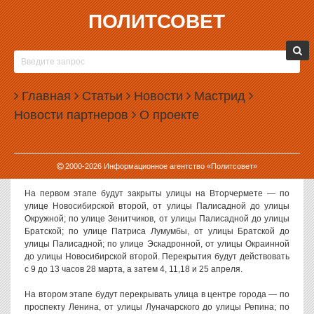
ПОЛИТСОВЕТ
28.03.2018, 09:46
УЛИЦЫ ЕКАТЕРИНБУРГА ПЕРЕКРОЮТ РАДИ
РЕПЕТИЦИЙ ПАРАДА ПОБЕДЫ
Главная
Статьи
Новости
Мастрид
Власти Екатеринбурга утвердили график перекрытий улиц во
Новости партнеров
О проекте
время репетиций парада Победы. Закрывать движение начнут
уже 28 марта 2018 года.
График перекрытий утвердил своим постановлением глава
2000-
2026
Информационное агентство «Политсовет»
администрации Екатеринбурга Александр Якоб.
На первом этапе будут закрыты улицы на Вторчермете — по
улице Новосибирской второй, от улицы Палисадной до улицы
Окружной; по улице Зенитчиков, от улицы Палисадной до улицы
Братской; по улице Патриса Лумумбы, от улицы Братской до
улицы Палисадной; по улице Эскадронной, от улицы Окраинной
до улицы Новосибирской второй. Перекрытия будут действовать
с 9 до 13 часов 28 марта, а затем 4, 11,18 и 25 апреля.
На втором этапе будут перекрывать улица в центре города — по
проспекту Ленина, от улицы Луначарского до улицы Репина; по