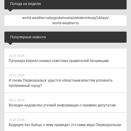
Погода на неделю
world-weather.ru/pogoda/russia/yekaterinburg/14days/
world-weather.ru
Популярные новости
16.07.2026
Патриарх Кирилл назвал советских правителей безумными
10.07.2026
И снова Первоуральск: удастся областным властям успокоить
проблемный город?
08.07.2026
Володин недоволен утечкой информации о премиях депутатам
23.07.2026
Будущее без Кабца: к чему приведет отставка мэра Первоуральска