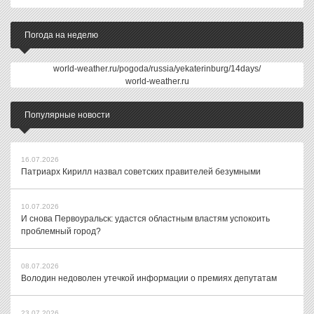
Погода на неделю
world-weather.ru/pogoda/russia/yekaterinburg/14days/
world-weather.ru
Популярные новости
16.07.2026
Патриарх Кирилл назвал советских правителей безумными
10.07.2026
И снова Первоуральск: удастся областным властям успокоить
проблемный город?
08.07.2026
Володин недоволен утечкой информации о премиях депутатам
23.07.2026