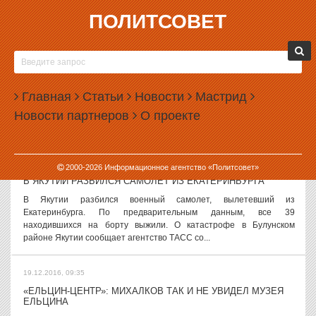
ПОЛИТСОВЕТ
19.12.2016, 10:27
ТРИ СЕЛА НА УРАЛЕ ПОЛУЧАТ БЮДЖЕТНЫЕ ДЕНЬГИ ЗА
ТРЕЗВОСТЬ
Правительство Свердловской области выделило бюджетные
Главная
Статьи
Новости
Мастрид
субсидии селам, победившим в конкурсе «Трезвое село». Таких сел
Новости партнеров
О проекте
оказалось три. Постановление областного правительства «Об
утверждении...
19.12.2016, 09:58
2000-
2026
Информационное агентство «Политсовет»
В ЯКУТИИ РАЗБИЛСЯ САМОЛЕТ ИЗ ЕКАТЕРИНБУРГА
В Якутии разбился военный самолет, вылетевший из
Екатеринбурга. По предварительным данным, все 39
находившихся на борту выжили. О катастрофе в Булунском
районе Якутии сообщает агентство ТАСС со...
19.12.2016, 09:35
«ЕЛЬЦИН-ЦЕНТР»: МИХАЛКОВ ТАК И НЕ УВИДЕЛ МУЗЕЯ
ЕЛЬЦИНА