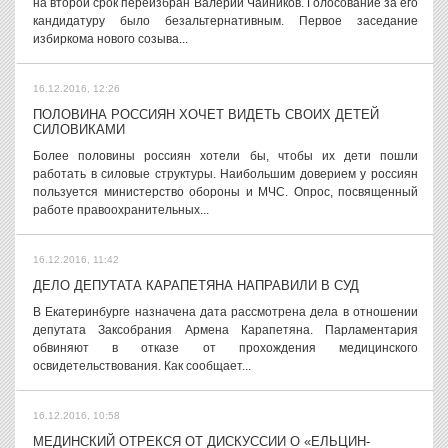
на второй срок переизбран Валерий Чайников. Голосование за его
кандидатуру было безальтернативным. Первое заседание
избиркома нового созыва...
16.12.2016, 12:26
ПОЛОВИНА РОССИЯН ХОЧЕТ ВИДЕТЬ СВОИХ ДЕТЕЙ
СИЛОВИКАМИ
Более половины россиян хотели бы, чтобы их дети пошли
работать в силовые структуры. Наибольшим доверием у россиян
пользуется министерство обороны и МЧС. Опрос, посвященный
работе правоохранительных...
16.12.2016, 11:42
ДЕЛО ДЕПУТАТА КАРАПЕТЯНА НАПРАВИЛИ В СУД
В Екатеринбурге назначена дата рассмотрена дела в отношении
депутата Заксобрания Армена Карапетяна. Парламентария
обвиняют в отказе от прохождения медицинского
освидетельствования. Как сообщает...
16.12.2016, 10:58
МЕДИНСКИЙ ОТРЕКСЯ ОТ ДИСКУССИИ О «ЕЛЬЦИН-