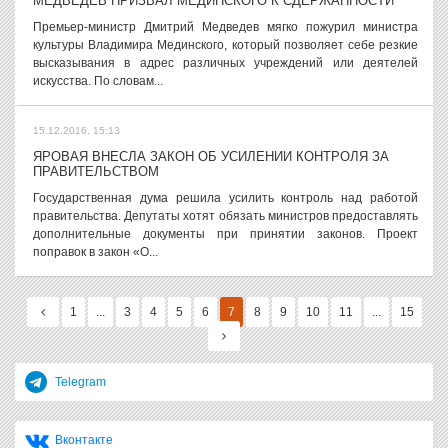
МЕДВЕДЕВ ПРИЗВАЛ МЕДИНСКОГО К СДЕРЖАННОСТИ
Премьер-министр Дмитрий Медведев мягко пожурил министра
культуры Владимира Мединского, который позволяет себе резкие
высказывания в адрес различных учреждений или деятелей
искусства. По словам...
15.12.2016, 15:13
ЯРОВАЯ ВНЕСЛА ЗАКОН ОБ УСИЛЕНИИ КОНТРОЛЯ ЗА
ПРАВИТЕЛЬСТВОМ
Государственная дума решила усилить контроль над работой
правительства. Депутаты хотят обязать министров предоставлять
дополнительные документы при принятии законов. Проект
поправок в закон «О...
1
...
3
4
5
6
7
8
9
10
11
...
15
Telegram
Вконтакте