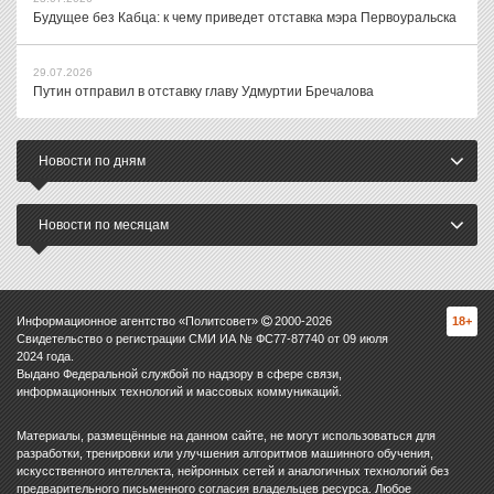
Будущее без Кабца: к чему приведет отставка мэра Первоуральска
29.07.2026
Путин отправил в отставку главу Удмуртии Бречалова
Новости по дням
Новости по месяцам
Информационное агентство «Политсовет»
2000-
2026
18+
Свидетельство о регистрации СМИ ИА № ФС77-87740 от 09 июля
2024 года.
Выдано Федеральной службой по надзору в сфере связи,
информационных технологий и массовых коммуникаций.
Материалы, размещённые на данном сайте, не могут использоваться для
разработки, тренировки или улучшения алгоритмов машинного обучения,
искусственного интеллекта, нейронных сетей и аналогичных технологий без
предварительного письменного согласия владельцев ресурса. Любое