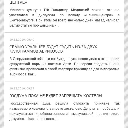
ЦЕНТРЕ»
Министр культуры РФ Владимир Мединский заявил, что не
участвовал в дискуссии по поводу «Ельцин-центра» в
Екатеринбурге. При этом он всего несколько дней назад написал
целую статью про Ельцина и...
16.12.2016, 09:40
СЕМЬЮ УРАЛЬЦЕВ БУДУТ СУДИТЬ ИЗ-ЗА ДВУХ
КИЛОГРАММОВ АБРИКОСОВ
В Свердловской области возбуждено уголовное дело в отношении
супружеской пары из поселка Арти. По версии следствия, они
фиктивно прописали в своей квартире мужчину за два килограмма
абрикосов. Как...
16.12.2016, 09:17
ГОСДУМА ПОКА НЕ БУДЕТ ЗАПРЕЩАТЬ ХОСТЕЛЫ
Государственная дума решила отложить принятие так
называемого «закона о запрете хостелов». Депутаты пообещали
прислушаться к общественности, выступившей против этого
документа. Как пишет газета...