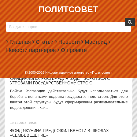
ПОЛИТСОВЕТ
19.12.2016, 17:56
УРАЛЬЦА, ЗАБИВШЕГО НАСМЕРТЬ ГОДОВАЛОГО
РЕБЕНКА, ПРИГОВОРИЛИ К 17 ГОДАМ
В Свердловской области суд вынес приговор мужчине, насмерть
Главная
Статьи
Новости
Мастрид
забившего маленького мальчика. Погибший ребенок был сыном
Новости партнеров
О проекте
сожительницы преступника. Как сообщает прокуратура
Свердловской области,...
19.12.2016, 17:11
2000-
2026
Информационное агентство «Политсовет»
ОФИЦИАЛЬНО: РОСГВАРДИЯ БУДЕТ БОРОТЬСЯ С
УГРОЗАМИ ГОСУДАРСТВЕННОМУ СТРОЮ
Войска Росгвардии действительно будут использоваться для
борьбы с попытками подрыва государственного строя. Для этого
внутри этой структуры будут сформированы разведывательные
подразделения. Как...
19.12.2016, 16:36
ФОНД ЯКУНИНА ПРЕДЛОЖИЛ ВВЕСТИ В ШКОЛАХ
«СЕМЬЕВЕДЕНИЕ»