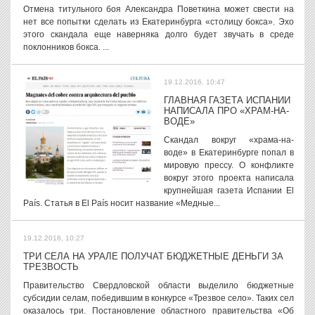
Отмена титульного боя Александра Поветкина может свести на
нет все попытки сделать из Екатеринбурга «столицу бокса». Эхо
этого скандала еще наверняка долго будет звучать в среде
поклонников бокса. ...
19.12.2016, 10:47
ГЛАВНАЯ ГАЗЕТА ИСПАНИИ
НАПИСАЛА ПРО «ХРАМ-НА-
ВОДЕ»
Скандал вокруг «храма-на-
воде» в Екатеринбурге попал в
мировую прессу. О конфликте
вокруг этого проекта написала
крупнейшая газета Испании El
País. Статья в El País носит название «Медные...
19.12.2016, 10:27
ТРИ СЕЛА НА УРАЛЕ ПОЛУЧАТ БЮДЖЕТНЫЕ ДЕНЬГИ ЗА
ТРЕЗВОСТЬ
Правительство Свердловской области выделило бюджетные
субсидии селам, победившим в конкурсе «Трезвое село». Таких сел
оказалось три. Постановление областного правительства «Об