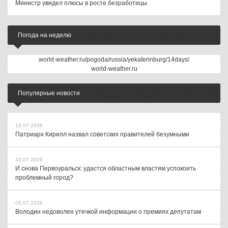
Министр увидел плюсы в росте безработицы
Погода на неделю
world-weather.ru/pogoda/russia/yekaterinburg/14days/
world-weather.ru
Популярные новости
16.07.2026
Патриарх Кирилл назвал советских правителей безумными
10.07.2026
И снова Первоуральск: удастся областным властям успокоить
проблемный город?
08.07.2026
Володин недоволен утечкой информации о премиях депутатам