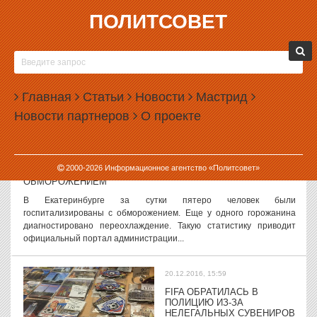
ПОЛИТСОВЕТ
20.12.2016, 17:57
КУЙВАШЕВ РЕФОРМИРОВАЛ СВОЮ АДМИНИСТРАЦИЮ
Свердловский губернатор Евгений Куйвашев изменил структуру
своей администрации. Реформированная администрация включит
Главная
Статьи
Новости
Мастрид
в себя остатки аппарата правительства. Об утверждении новой
Новости партнеров
О проекте
структуры...
20.12.2016, 17:05
2000-
2026
Информационное агентство «Политсовет»
ПЯТЕРО ЕКАТЕРИНБУРЖЦЕВ ГОСПИТАЛИЗИРОВАНЫ С
ОБМОРОЖЕНИЕМ
В Екатеринбурге за сутки пятеро человек были
госпитализированы с обморожением. Еще у одного горожанина
диагностировано переохлаждение. Такую статистику приводит
официальный портал администрации...
20.12.2016, 15:59
FIFA ОБРАТИЛАСЬ В
ПОЛИЦИЮ ИЗ-ЗА
НЕЛЕГАЛЬНЫХ СУВЕНИРОВ