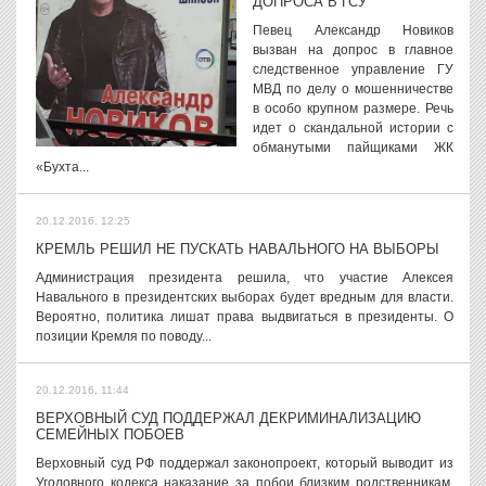
ДОПРОСА В ГСУ
Певец Александр Новиков
вызван на допрос в главное
следственное управление ГУ
МВД по делу о мошенничестве
в особо крупном размере. Речь
идет о скандальной истории с
обманутыми пайщиками ЖК
«Бухта...
20.12.2016, 12:25
КРЕМЛЬ РЕШИЛ НЕ ПУСКАТЬ НАВАЛЬНОГО НА ВЫБОРЫ
Администрация президента решила, что участие Алексея
Навального в президентских выборах будет вредным для власти.
Вероятно, политика лишат права выдвигаться в президенты. О
позиции Кремля по поводу...
20.12.2016, 11:44
ВЕРХОВНЫЙ СУД ПОДДЕРЖАЛ ДЕКРИМИНАЛИЗАЦИЮ
СЕМЕЙНЫХ ПОБОЕВ
Верховный суд РФ поддержал законопроект, который выводит из
Уголовного кодекса наказание за побои близким родственникам.