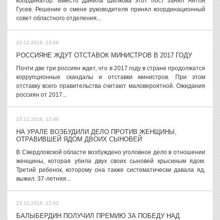
координатор. Вместо Данила Шилкова этот пост занял Антон
Гусев. Решение о смене руководителя принял координационный
совет областного отделения...
23.12.2016, 13:46
РОССИЯНЕ ЖДУТ ОТСТАВОК МИНИСТРОВ В 2017 ГОДУ
Почти две три россиян ждет, что в 2017 году в стране продолжатся
коррупционные скандалы и отставки министров. При этом
отставку всего правительства считают маловероятной. Ожидания
россиян от 2017...
23.12.2016, 12:40
НА УРАЛЕ ВОЗБУДИЛИ ДЕЛО ПРОТИВ ЖЕНЩИНЫ,
ОТРАВИВШЕЙ ЯДОМ ДВОИХ СЫНОВЕЙ
В Свердловской области возбуждено уголовное дело в отношении
женщины, которая убила двух своих сыновей крысиным ядом.
Третий ребенок, которому она также систематически давала яд,
выжил. 37-летняя...
23.12.2016, 12:02
БАЛЫБЕРДИН ПОЛУЧИЛ ПРЕМИЮ ЗА ПОБЕДУ НАД