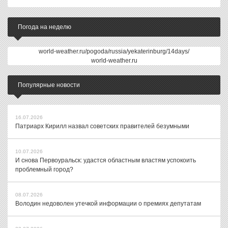
Погода на неделю
world-weather.ru/pogoda/russia/yekaterinburg/14days/
world-weather.ru
Популярные новости
16.07.2026
Патриарх Кирилл назвал советских правителей безумными
10.07.2026
И снова Первоуральск: удастся областным властям успокоить
проблемный город?
08.07.2026
Володин недоволен утечкой информации о премиях депутатам