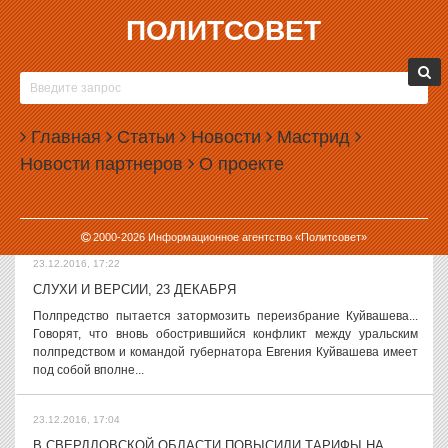
ПОЛИТСОВЕТ
23.12.2016, 17:45
АЛЕКСАНДРА НОВИКОВА
ОТПРАВИЛИ ПОД
ДОМАШНИЙ АРЕСТ
Главная
Статьи
Новости
Мастрид
Суд в Екатеринбурге
удовлетворил ходатайство о
Новости партнеров
О проекте
домашнем аресте певца Александра Новикова. Ему предъявлено
обвинение в мошенничестве. Заседание по делу Новикова
состоялось в пятницу, 23 декабря. ...
2000-
2026
Информационное агентство «Политсовет»
23.12.2016, 17:22
СЛУХИ И ВЕРСИИ, 23 ДЕКАБРЯ
Полпредство пытается затормозить переизбрание Куйвашева...
Говорят, что вновь обострившийся конфликт между уральским
полпредством и командой губернатора Евгения Куйвашева имеет
под собой вполне...
23.12.2016, 17:04
В СВЕРДЛОВСКОЙ ОБЛАСТИ ПОВЫСИЛИ ТАРИФЫ НА