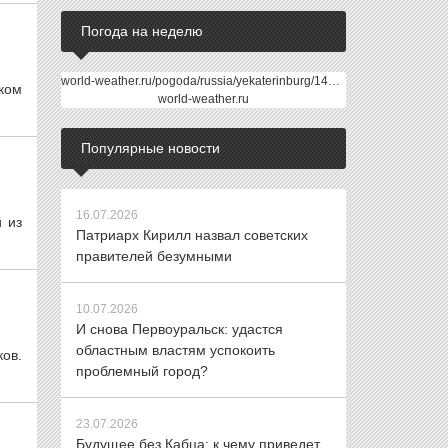
Погода на неделю
world-weather.ru/pogoda/russia/yekaterinburg/14days/
ком
world-weather.ru
Популярные новости
16.07.2026
 из
Патриарх Кирилл назвал советских
правителей безумными
10.07.2026
И снова Первоуральск: удастся
областным властям успокоить
ов.
проблемный город?
23.07.2026
Будущее без Кабца: к чему приведет