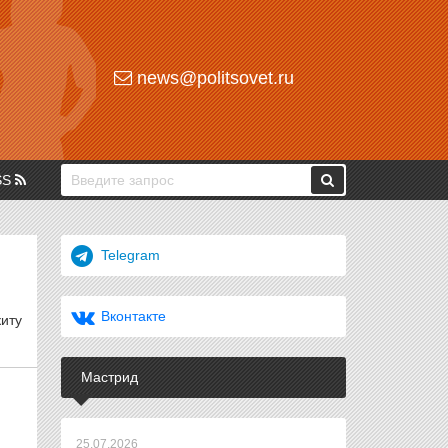
news@politsovet.ru
SS
Telegram
Вконтакте
киту
Мастрид
25.07.2026