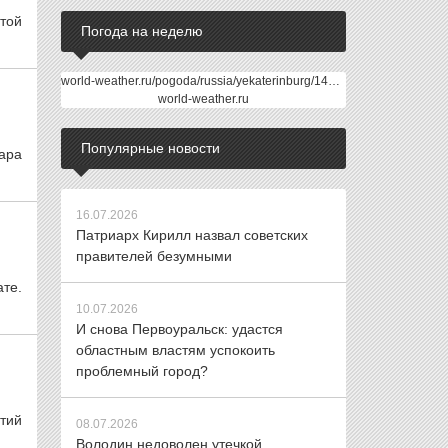
той
Погода на неделю
world-weather.ru/pogoda/russia/yekaterinburg/14days/
world-weather.ru
Популярные новости
ара
16.07.2026
Патриарх Кирилл назвал советских
правителей безумными
те.
10.07.2026
И снова Первоуральск: удастся
областным властям успокоить
проблемный город?
тий
08.07.2026
Володин недоволен утечкой