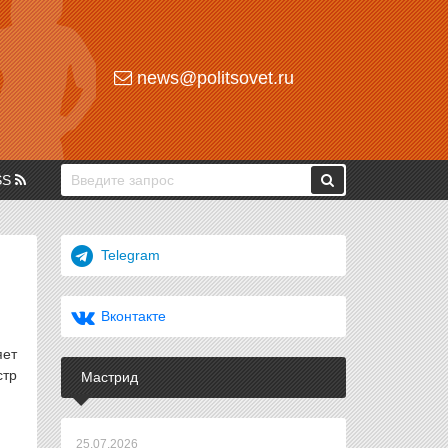
news@politsovet.ru
SS
Telegram
Вконтакте
яет
стр
Мастрид
25.07.2026