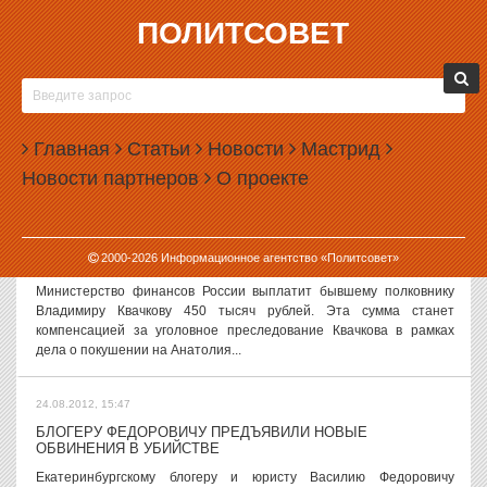
ПОЛИТСОВЕТ
24.08.2012, 18:12
СЛУХИ И ВЕРСИИ, 24 АВГУСТА
Дмитрий Рогозин готовит почву для отставки Медведева Говорят,
что визит вице-премьера Дмитрия Рогозина на Урал вызван не
Главная
Статьи
Новости
Мастрид
только его желанием посетить выставку спасательной техники в
Новости партнеров
О проекте
Нижнем Тагиле,...
24.08.2012, 17:38
2000-
2026
Информационное агентство «Политсовет»
МИНФИН РАСПЛАТИТСЯ С КВАЧКОВЫМ ЗА ЧУБАЙСА
Министерство финансов России выплатит бывшему полковнику
Владимиру Квачкову 450 тысяч рублей. Эта сумма станет
компенсацией за уголовное преследование Квачкова в рамках
дела о покушении на Анатолия...
24.08.2012, 15:47
БЛОГЕРУ ФЕДОРОВИЧУ ПРЕДЪЯВИЛИ НОВЫЕ
ОБВИНЕНИЯ В УБИЙСТВЕ
Екатеринбургскому блогеру и юристу Василию Федоровичу