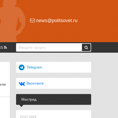
news@politsovet.ru
SS
Telegram
Вконтакте
ели
Мастрид
25.07.2026