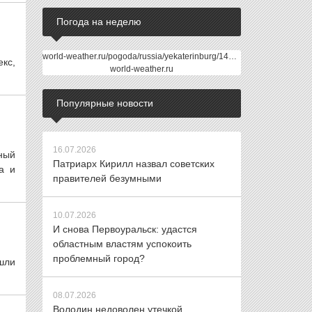
Погода на неделю
world-weather.ru/pogoda/russia/yekaterinburg/14days/
кс,
world-weather.ru
Популярные новости
16.07.2026
зный
Патриарх Кирилл назвал советских
а и
правителей безумными
10.07.2026
И снова Первоуральск: удастся
областным властям успокоить
проблемный город?
шли
08.07.2026
Володин недоволен утечкой