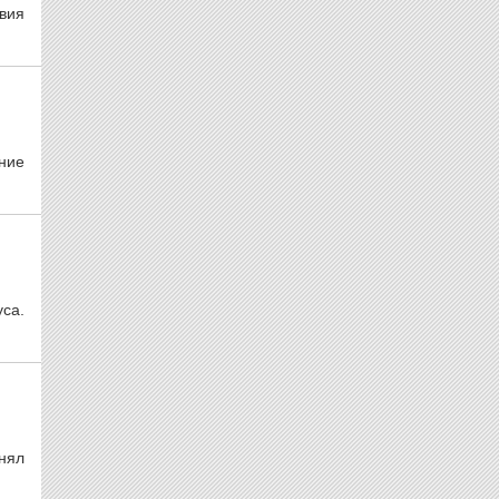
твия
ние
са.
нял