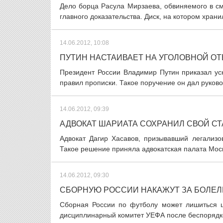
Дело борца Расула Мирзаева, обвиняемого в см
главного доказательства. Диск, на котором храни
14.06.2012, 10:08
ПУТИН НАСТАИВАЕТ НА УГОЛОВНОЙ О
Президент России Владимир Путин приказал ус
правил прописки. Такое поручение он дал руко
14.06.2012, 09:39
АДВОКАТ ШАРИАТА СОХРАНИЛ СВОЙ СТ
Адвокат Дагир Хасавов, призывавший легализо
Такое решение приняла адвокатская палата Моск
14.06.2012, 09:30
СБОРНУЮ РОССИИ НАКАЖУТ ЗА БОЛЕ
Сборная России по футболу может лишиться ш
дисциплинарный комитет УЕФА после беспорядко