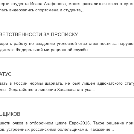
ерти студента Ивана Агафонова, может развалиться из-за отсутс
лась видеозапись спортсмена и студента,...
ТВЕТСТВЕННОСТИ ЗА ПРОПИСКУ
корить работу по введению уголовной ответственности за наруше
водителю Федеральной миграционной службы...
АТУС
вать в России нормы шариата, не был лишен адвокатского стату
вы. Ходатайство о лишении Хасавова статуса...
ЛЬЩИКОВ
ести очков в отборочном цикле Евро-2016. Такое решение при
в, устроенных российскими болельщиками. Наказание...