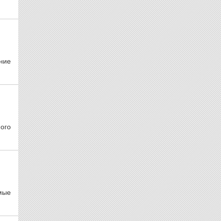
ние
ого
мые