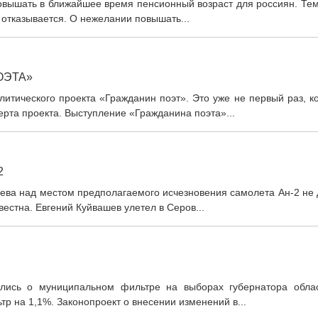
овышать в ближайшее время пенсионный возраст для россиян. Тем
отказывается. О нежелании повышать...
ОЭТА»
итического проекта «Гражданин поэт». Это уже не первый раз, к
рта проекта. Выступление «Гражданина поэта»...
2
шева над местом предполагаемого исчезновения самолета Ан-2 не
естна. Евгений Куйвашев улетел в Серов...
ились о муниципальном фильтре на выборах губернатора облас
 на 1,1%. Законопроект о внесении изменений в...