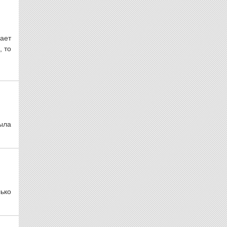
ает
, то
ыла
ько