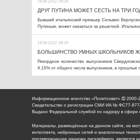
19.06.2012, 09:28
ДРУГ ПУТИНА МОЖЕТ СЕСТЬ НА ТРИ ГО
Бывший итальянский премьер Сильвио Берлуско
Путиным, может оказаться за решеткой. Итальянс
19.06.2012, 09:25
БОЛЬШИНСТВО УМНЫХ ШКОЛЬНИКОВ ЖИ
Рекордное количество выпускников Свердловск
4,15% от общего числа выпускников, в прошлые 
Информационное агентство «Политсовет»
2000-
Свидетельство о регистрации СМИ ИА № ФС77-8774
Выдано Федеральной службой по надзору в сфере 
Материалы, размещённые на данном сайте, не могу
интеллекта, нейронных сетей и аналогичных техно
противоречащее данному дисклеймеру, является н