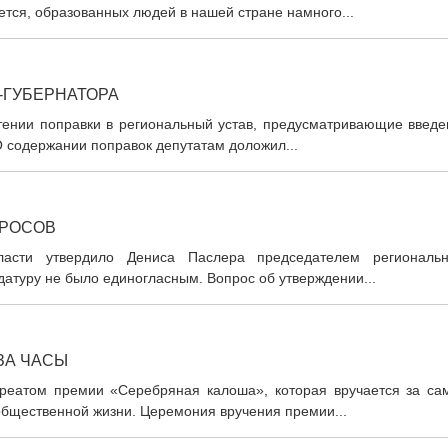
ется, образованных людей в нашей стране намного...
-ГУБЕРНАТОРА
тении поправки в региональный устав, предусматривающие введе
О содержании поправок депутатам доложил...
ПРОСОВ
ласти утвердило Дениса Паслера председателем региональн
датуру не было единогласным. Вопрос об утверждении...
ЗА ЧАСЫ
уреатом премии «Серебряная калоша», которая вручается за са
бщественной жизни. Церемония вручения премии...