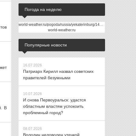
Погода на неделю
world-weather.ru/pogoda/russia/yekaterinburg/14days/
тов
world-weather.ru
Популярные новости
16.07.2026
жет
Патриарх Кирилл назвал советских
правителей безумными
10.07.2026
И снова Первоуральск: удастся
областным властям успокоить
. В
проблемный город?
08.07.2026
Володин недоволен утечкой