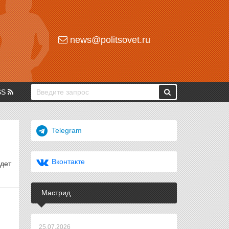
news@politsovet.ru
SS
Telegram
Вконтакте
дет
Мастрид
25.07.2026