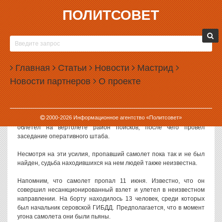
ПОЛИТСОВЕТ
19.06.2012, 16:28
КУЙВАШЕВ НЕ НАШЕЛ ПРОПАВШИЙ АН-2
Полет на вертолете губернатора Евгения Куйвашева над местом
Главная
Статьи
Новости
Мастрид
предполагаемого исчезновения самолета Ан-2 не дал
Новости партнеров
О проекте
результатов. Судьба самолета по-прежнему неизвестна.
Евгений Куйвашев улетел в Серов сразу после заседания
Заксобрания, на котором он представил нового свердловского
2000-
2026
Информационное агентство «Политсовет»
премьера Дениса Паслера. На севере области губернатор
облетел на вертолете район поисков, после чего провел
заседание оперативного штаба.
Несмотря на эти усилия, пропавший самолет пока так и не был
найден, судьба находившихся на нем людей также неизвестна.
Напомним, что самолет пропал 11 июня. Известно, что он
совершил несанкционированный взлет и улетел в неизвестном
направлении. На борту находилось 13 человек, среди которых
был начальник серовской ГИБДД. Предполагается, что в момент
угона самолета они были пьяны.