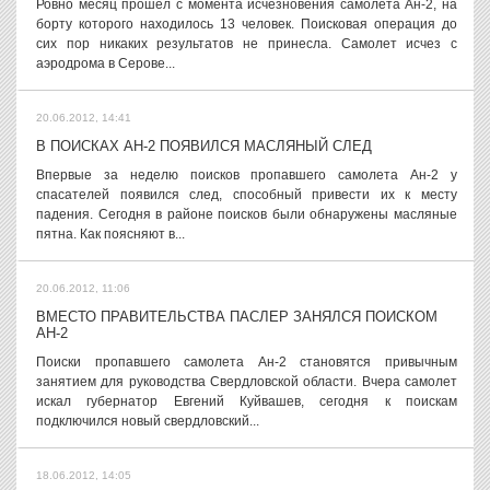
Ровно месяц прошел с момента исчезновения самолета Ан-2, на
борту которого находилось 13 человек. Поисковая операция до
сих пор никаких результатов не принесла. Самолет исчез с
аэродрома в Серове...
20.06.2012, 14:41
В ПОИСКАХ АН-2 ПОЯВИЛСЯ МАСЛЯНЫЙ СЛЕД
Впервые за неделю поисков пропавшего самолета Ан-2 у
спасателей появился след, способный привести их к месту
падения. Сегодня в районе поисков были обнаружены масляные
пятна. Как поясняют в...
20.06.2012, 11:06
ВМЕСТО ПРАВИТЕЛЬСТВА ПАСЛЕР ЗАНЯЛСЯ ПОИСКОМ
АН-2
Поиски пропавшего самолета Ан-2 становятся привычным
занятием для руководства Свердловской области. Вчера самолет
искал губернатор Евгений Куйвашев, сегодня к поискам
подключился новый свердловский...
18.06.2012, 14:05