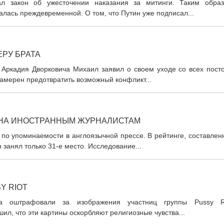
л закон об ужесточении наказания за митинги. Таким образ
алась преждевременной. О том, что Путин уже подписал...
РУ БРАТА
 Аркадия Дворковича Михаил заявил о своем уходе со всех посто
амерен предотвратить возможный конфликт...
СНА ИНОСТРАННЫМ ЖУРНАЛИСТАМ
 по упоминаемости в англоязычной прессе. В рейтинге, составле
занял только 31-е место. Исследование...
Y RIOT
ва оштрафовали за изображения участниц группы Pussy Ri
л, что эти картины оскорбляют религиозные чувства...