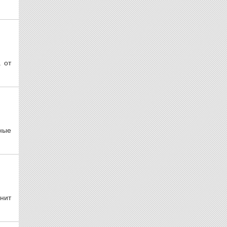
 от
ные
анит