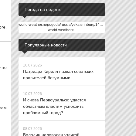
Погода на неделю
world-weather.ru/pogoda/russia/yekaterinburg/14days/
ге.
world-weather.ru
Популярные новости
16.07.2026
что
Патриарх Кирилл назвал советских
правителей безумными
10.07.2026
И снова Первоуральск: удастся
областным властям успокоить
лем
проблемный город?
08.07.2026
Володин недоволен утечкой