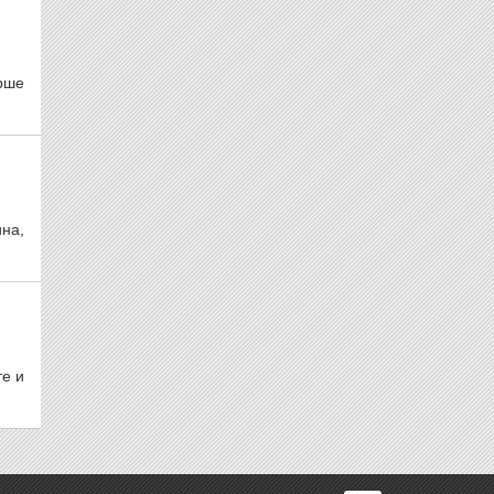
рше
на,
е и