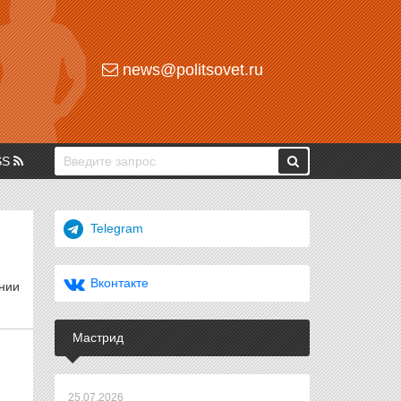
news@politsovet.ru
SS
Telegram
Вконтакте
нии
Мастрид
25.07.2026