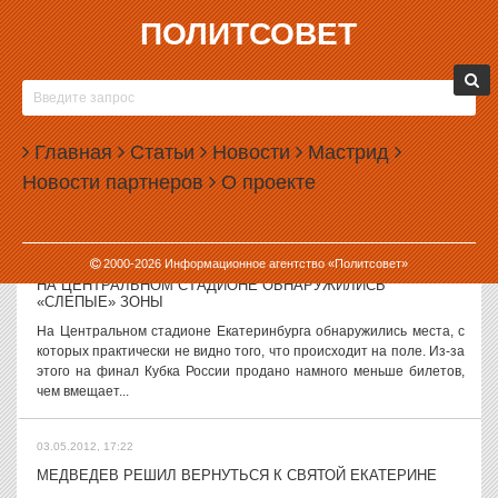
ПОЛИТСОВЕТ
03.05.2012, 18:25
ШЕВЧЕНКО ПОДАЛ ВТОРОЙ ИСК ПРОТИВ ОБОГАЩЕНИЯ
ПАТРИАРХА КИРИЛЛА
Кардиохирург Юрий Шевченко подал повторный иск о незаконном
Главная
Статьи
Новости
Мастрид
обогащении патриарха Кирилла. В предыдущем иске хирургу было
Новости партнеров
О проекте
отказано. Как пишет «Росбалт», иск вновь был подан в
Замоскворецкий суд...
03.05.2012, 18:04
2000-
2026
Информационное агентство «Политсовет»
НА ЦЕНТРАЛЬНОМ СТАДИОНЕ ОБНАРУЖИЛИСЬ
«СЛЕПЫЕ» ЗОНЫ
На Центральном стадионе Екатеринбурга обнаружились места, с
которых практически не видно того, что происходит на поле. Из-за
этого на финал Кубка России продано намного меньше билетов,
чем вмещает...
03.05.2012, 17:22
МЕДВЕДЕВ РЕШИЛ ВЕРНУТЬСЯ К СВЯТОЙ ЕКАТЕРИНЕ