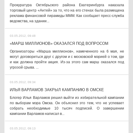
Прокуратура Октябрьского района Екатеринбурга наказала
торговый центр «Антей» за то, что на его стенах была размещена
реклама финансовой пирамиды МММ. Как сообщает пресс-служба
ведомства, на здании...
03.05.2012, 09:48
«МАРШ МИЛЛИОНОВ» ОКАЗАЛСЯ ПОД ВОПРОСОМ
Организаторы «Марша миллионов», намеченного на 6 мая, не
могут договориться друг с другом и с московской мэрией о том, где
и как должна пройти акция. Из-за этого сам марш оказался под
угрозой срыва. ...
03.05.2012, 09:34
ИЛЬЯ ВАРЛАМОВ ЗАКРЫЛ КАМПАНИЮ В ОМСКЕ
Блогер Илья Варламов решил выйти из избирательной кампании
по выборам мэра Омска. Он объяснил это тем, что не успевает
собрать необходимые 10 тысяч подписей. О завершении
кампании Варламов написал в...
03.05.2012, 09:13