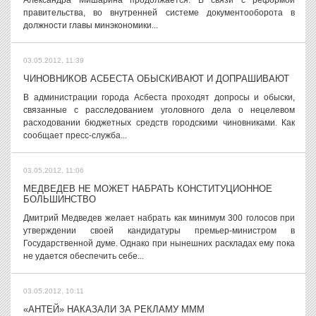
Александра Мишарина продолжается. В связи с реформой
правительства, во внутренней системе документооборота в
должности главы минэкономики...
03.05.2012, 11:39
ЧИНОВНИКОВ АСБЕСТА ОБЫСКИВАЮТ И ДОПРАШИВАЮТ
В администрации города Асбеста проходят допросы и обыски,
связанные с расследованием уголовного дела о нецелевом
расходовании бюджетных средств городскими чиновниками. Как
сообщает пресс-служба...
03.05.2012, 11:06
МЕДВЕДЕВ НЕ МОЖЕТ НАБРАТЬ КОНСТИТУЦИОННОЕ
БОЛЬШИНСТВО
Дмитрий Медведев желает набрать как минимум 300 голосов при
утверждении своей кандидатуры премьер-министром в
Государственной думе. Однако при нынешних раскладах ему пока
не удается обеспечить себе...
03.05.2012, 10:11
«АНТЕЙ» НАКАЗАЛИ ЗА РЕКЛАМУ МММ