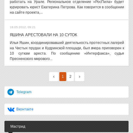
работать на Урале. Региональное отделение «РосПила» будет
курировать юрист Екатерина Петрова. Как говорится в сообщении
на сайте проекта,...
18.05.2012, 09:21
ЯШИНА АРЕСТОВАЛИ НА 10 СУТОК
Илья Яшин, координировавший деятельность протестных лагерей
на Чистых прудах и Кудринской площади, был вчера приговорен к
10 суткам ареста. По сообщению «Интерфакса», судья
Пресненского мирового...
1
2
Telegram
Вконтакте
Мастрид