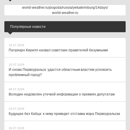
world-weather.ru/pogoda/russia/yekaterinburg/14days/
world-weather.ru
Популярные новости
16.07.2026
Патриарх Кирилл назвал советских правителей безумными
10.07.2026
И снова Первоуральск: удастся областным властям успокоить
проблемный город?
08.07.2026
Володин недоволен утечкой информации о премиях депутатам
23.07.2026
Будущее без Кабца: к чему приведет отставка мэра Первоуральска
29.07.2026