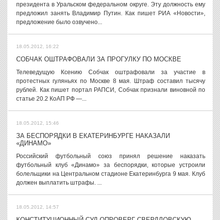
президента в Уральском федеральном округе. Эту должность ему
предложил занять Владимир Путин. Как пишет РИА «Новости»,
предложение было озвучено...
18.05.2012, 16:22
СОБЧАК ОШТРАФОВАЛИ ЗА ПРОГУЛКУ ПО МОСКВЕ
Телеведущую Ксению Собчак оштрафовали за участие в
протестных гуляньях по Москве 8 мая. Штраф составил тысячу
рублей. Как пишет портал РАПСИ, Собчак признали виновной по
статье 20.2 КоАП РФ —...
18.05.2012, 15:46
ЗА БЕСПОРЯДКИ В ЕКАТЕРИНБУРГЕ НАКАЗАЛИ
«ДИНАМО»
Российский футбольный союз принял решение наказать
футбольный клуб «Динамо» за беспорядки, которые устроили
болельщики на Центральном стадионе Екатеринбурга 9 мая. Клуб
должен выплатить штрафы. ...
18.05.2012, 14:57
КОНСТИТУЦИОННЫЙ СУД ОПРОВЕРГ СВЕРДЛОВСКУЮ