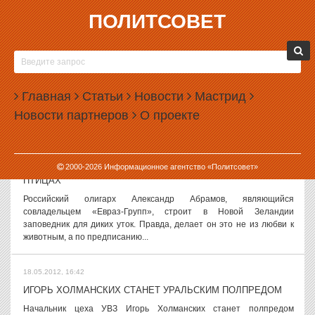
ПОЛИТСОВЕТ
18.05.2012, 18:28
СЛУХИ И ВЕРСИИ, 18 МАЯ
Игорь Холманских станет последним полпредом Назначение
Игоря Холманских было воспринято на Урале однозначно: все
Главная
Статьи
Новости
Мастрид
политики сходятся во мнении о том, что сам институт полпредства
Новости партнеров
О проекте
доживает последние...
18.05.2012, 17:38
2000-
2026
Информационное агентство «Политсовет»
ВЛАДЕЛЕЦ НТМК ПОЗАБОТИТСЯ О НОВОЗЕЛАНДСКИХ
ПТИЦАХ
Российский олигарх Александр Абрамов, являющийся
совладельцем «Евраз-Групп», строит в Новой Зеландии
заповедник для диких уток. Правда, делает он это не из любви к
животным, а по предписанию...
18.05.2012, 16:42
ИГОРЬ ХОЛМАНСКИХ СТАНЕТ УРАЛЬСКИМ ПОЛПРЕДОМ
Начальник цеха УВЗ Игорь Холманских станет полпредом